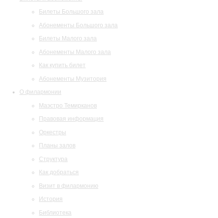
Билеты Большого зала
Абонементы Большого зала
Билеты Малого зала
Абонементы Малого зала
Как купить билет
Абонементы Музитория
О филармонии
Маэстро Темирканов
Правовая информация
Оркестры
Планы залов
Структура
Как добраться
Визит в филармонию
История
Библиотека