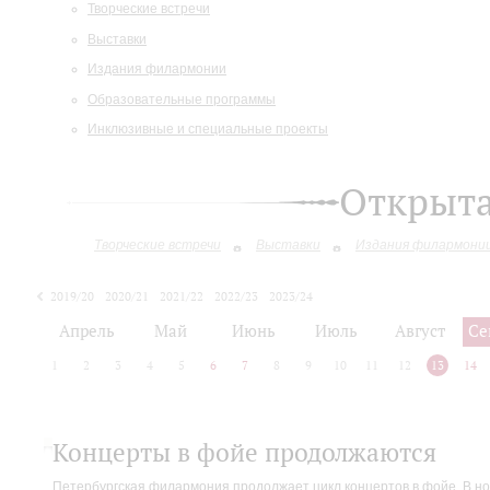
Творческие встречи
Выставки
Издания филармонии
Образовательные программы
Инклюзивные и специальные проекты
Открыт
Творческие встречи
Выставки
Издания филармони
2019/20
2020/21
2021/22
2022/23
2023/24
2024/25
Апрель
Май
Июнь
Июль
Август
Се
1
2
3
4
5
6
7
8
9
10
11
12
13
14
Концерты в фойе продолжаются
Петербургская филармония продолжает цикл концертов в фойе. В но