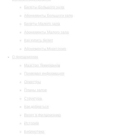
Билеты Большого зала
Абонементы Большого зала
Билеты Малого зала
Абонементы Малого зала
Как купить билет
Абонементы Музитория
О филармонии
Маэстро Темирканов
Правовая информация
Оркестры
Планы залов
Структура
Как добраться
Визит в филармонию
История
Библиотека