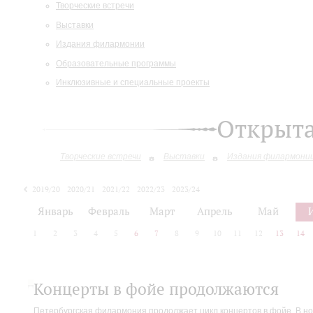
Творческие встречи
Выставки
Издания филармонии
Образовательные программы
Инклюзивные и специальные проекты
Открыт
Творческие встречи
Выставки
Издания филармони
2019/20
2020/21
2021/22
2022/23
2023/24
2024/25
Январь
Февраль
Март
Апрель
Май
1
2
3
4
5
6
7
8
9
10
11
12
13
14
Концерты в фойе продолжаются
Петербургская филармония продолжает цикл концертов в фойе. В но