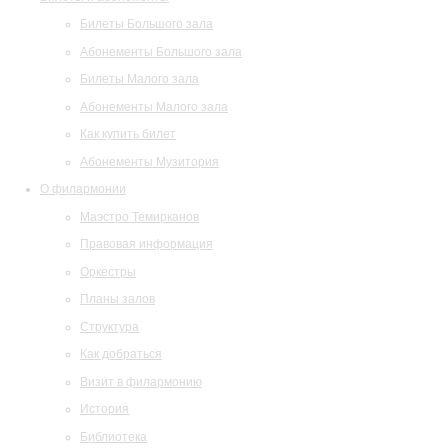
Билеты Большого зала
Абонементы Большого зала
Билеты Малого зала
Абонементы Малого зала
Как купить билет
Абонементы Музитория
О филармонии
Маэстро Темирканов
Правовая информация
Оркестры
Планы залов
Структура
Как добраться
Визит в филармонию
История
Библиотека