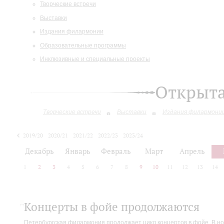
Творческие встречи
Выставки
Издания филармонии
Образовательные программы
Инклюзивные и специальные проекты
Открыт
Творческие встречи
Выставки
Издания филармони
2019/20
2020/21
2021/22
2022/23
2023/24
2024/25
Декабрь
Январь
Февраль
Март
Апрель
1
2
3
4
5
6
7
8
9
10
11
12
13
14
Концерты в фойе продолжаются
Петербургская филармония продолжает цикл концертов в фойе. В но