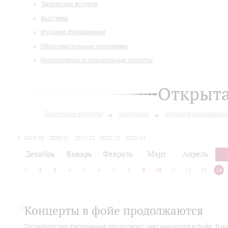
Творческие встречи
Выставки
Издания филармонии
Образовательные программы
Инклюзивные и специальные проекты
Открыт
Творческие встречи
Выставки
Издания филармони
2019/20
2020/21
2021/22
2022/23
2023/24
2024/25
Декабрь
Январь
Февраль
Март
Апрель
1
2
3
4
5
6
7
8
9
10
11
12
13
14
Концерты в фойе продолжаются
Петербургская филармония продолжает цикл концертов в фойе. В но