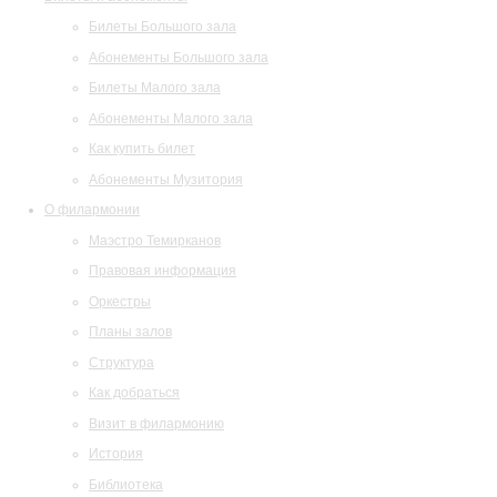
Билеты Большого зала
Абонементы Большого зала
Билеты Малого зала
Абонементы Малого зала
Как купить билет
Абонементы Музитория
О филармонии
Маэстро Темирканов
Правовая информация
Оркестры
Планы залов
Структура
Как добраться
Визит в филармонию
История
Библиотека