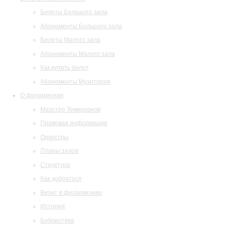
Билеты Большого зала
Абонементы Большого зала
Билеты Малого зала
Абонементы Малого зала
Как купить билет
Абонементы Музитория
О филармонии
Маэстро Темирканов
Правовая информация
Оркестры
Планы залов
Структура
Как добраться
Визит в филармонию
История
Библиотека