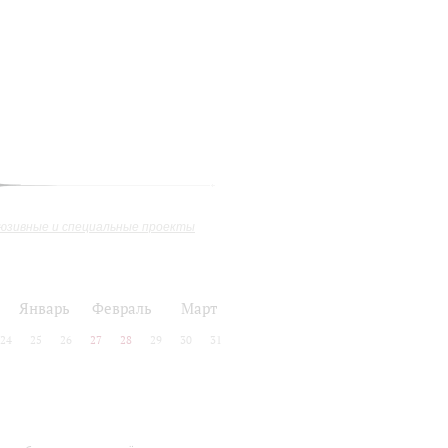
юзивные и специальные проекты
Январь
Февраль
Март
24
25
26
27
28
29
30
31