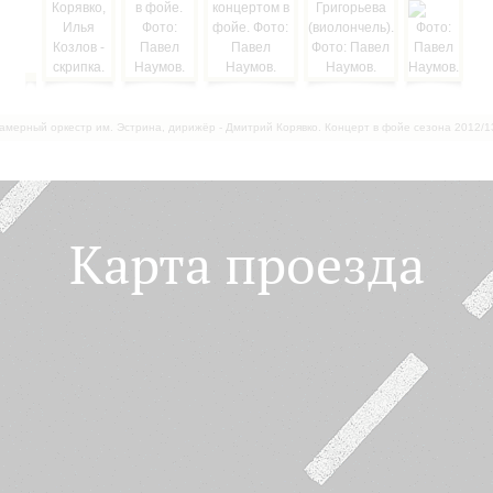
амерный оркестр им. Эстрина, дирижёр - Дмитрий Корявко. Концерт в фойе сезона 2012/1
Карта проезда