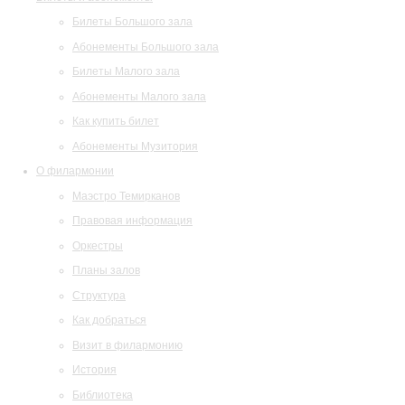
Билеты Большого зала
Абонементы Большого зала
Билеты Малого зала
Абонементы Малого зала
Как купить билет
Абонементы Музитория
О филармонии
Маэстро Темирканов
Правовая информация
Оркестры
Планы залов
Структура
Как добраться
Визит в филармонию
История
Библиотека