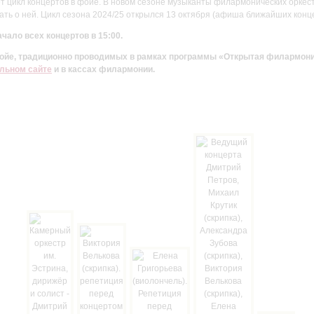
цикл концертов в фойе. В новом сезоне музыканты филармонических оркестр
ть о ней. Цикл сезона 2024/25 открылся 13 октября (афиша ближайших конц
чало всех концертов в 15:00.
 фойе, традиционно проводимых в рамках программы «Открытая филармон
льном сайте
и в кассах филармонии.