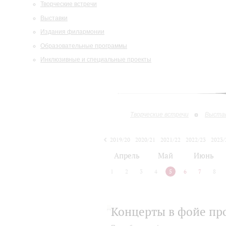
Творческие встречи
Выставки
Издания филармонии
Образовательные программы
Инклюзивные и специальные проекты
Творческие встречи
Выста
2019/20
2020/21
2021/22
2022/23
2023/
2024/25
Апрель
Май
Июнь
1
2
3
4
5
6
7
8
Концерты в фойе пр