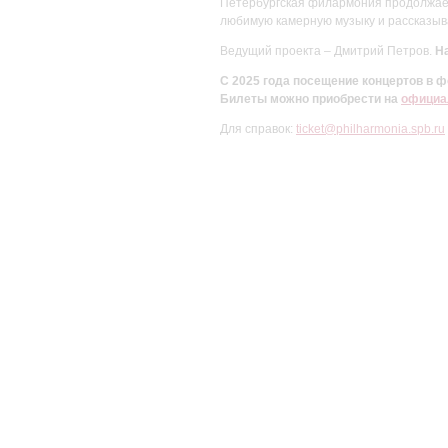
Петербургская филармония продолжает 
любимую камерную музыку и рассказыва
Ведущий проекта – Дмитрий Петров.
На
С 2025 года посещение концертов в
Билеты можно приобрести на
официа
Для справок:
ticket@philharmonia.spb.ru