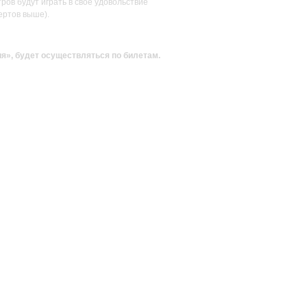
ов будут играть в своё удовольствие
ертов выше).
ия»
, будет осуществляться по билетам.