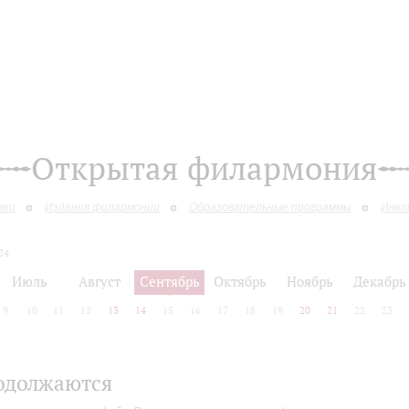
Открытая филармония
вки
Издания филармонии
Образовательные программы
Инкл
24
Июль
Август
Сентябрь
Октябрь
Ноябрь
Декабрь
9
10
11
12
13
14
15
16
17
18
19
20
21
22
23
одолжаются