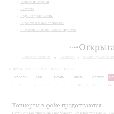
Творческие встречи
Выставки
Издания филармонии
Образовательные программы
Инклюзивные и специальные проекты
Открыт
Творческие встречи
Выставки
Издания филармони
2019/20
2020/21
2021/22
2022/23
2023/24
2024/25
Апрель
Май
Июнь
Июль
Август
Се
1
2
3
4
5
6
7
8
9
10
11
12
13
14
Концерты в фойе продолжаются
Петербургская филармония продолжает цикл концертов в фойе. В но