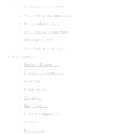
Билеты Большого зала
Абонементы Большого зала
Билеты Малого зала
Абонементы Малого зала
Как купить билет
Абонементы Музитория
О филармонии
Маэстро Темирканов
Правовая информация
Оркестры
Планы залов
Структура
Как добраться
Визит в филармонию
История
Библиотека