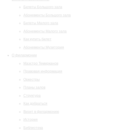
Билеты Большого зала
Абонементы Большого зала
Билеты Малого зала
Абонементы Малого зала
Как купить билет
Абонементы Музитория
О филармонии
Маэстро Темирканов
Правовая информация
Оркестры
Планы залов
Структура
Как добраться
Визит в филармонию
История
Библиотека