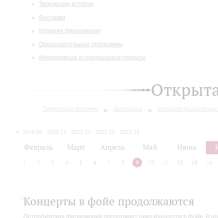
Творческие встречи
Выставки
Издания филармонии
Образовательные программы
Инклюзивные и специальные проекты
Открыт
Творческие встречи
Выставки
Издания филармони
2019/20
2020/21
2021/22
2022/23
2023/24
2024/25
Февраль
Март
Апрель
Май
Июнь
1
2
3
4
5
6
7
8
9
10
11
12
13
14
Концерты в фойе продолжаются
Петербургская филармония продолжает цикл концертов в фойе. В но