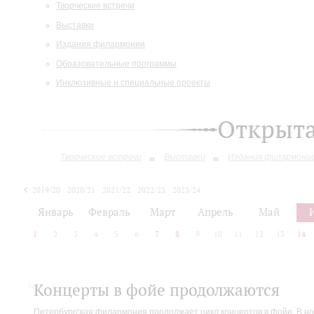
Творческие встречи
Выставки
Издания филармонии
Образовательные программы
Инклюзивные и специальные проекты
Открыт
Творческие встречи
Выставки
Издания филармони
2019/20
2020/21
2021/22
2022/23
2023/24
2024/25
Январь
Февраль
Март
Апрель
Май
1
2
3
4
5
6
7
8
9
10
11
12
13
14
Концерты в фойе продолжаются
Петербургская филармония продолжает цикл концертов в фойе. В но