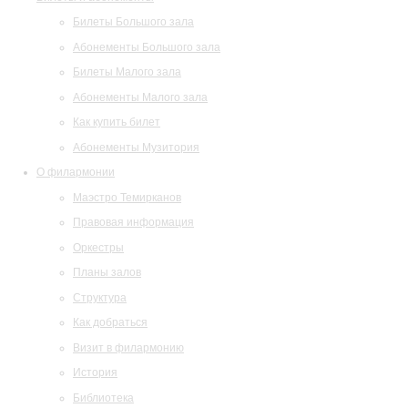
Билеты Большого зала
Абонементы Большого зала
Билеты Малого зала
Абонементы Малого зала
Как купить билет
Абонементы Музитория
О филармонии
Маэстро Темирканов
Правовая информация
Оркестры
Планы залов
Структура
Как добраться
Визит в филармонию
История
Библиотека