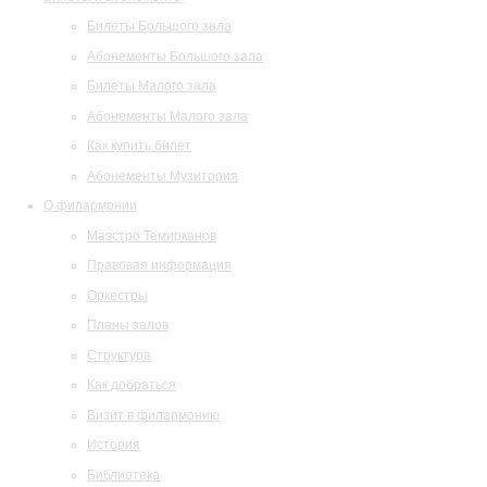
Билеты Большого зала
Абонементы Большого зала
Билеты Малого зала
Абонементы Малого зала
Как купить билет
Абонементы Музитория
О филармонии
Маэстро Темирканов
Правовая информация
Оркестры
Планы залов
Структура
Как добраться
Визит в филармонию
История
Библиотека