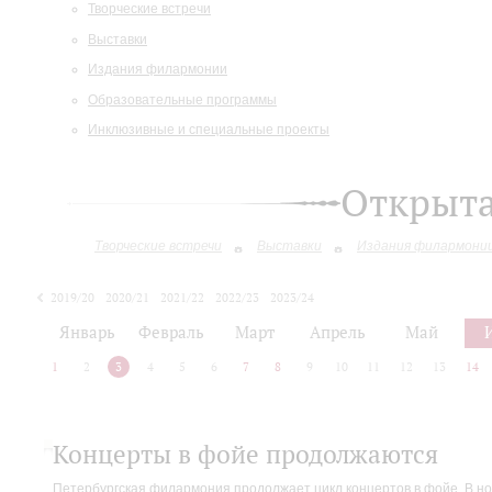
Творческие встречи
Выставки
Издания филармонии
Образовательные программы
Инклюзивные и специальные проекты
Открыт
Творческие встречи
Выставки
Издания филармони
2019/20
2020/21
2021/22
2022/23
2023/24
2024/25
Январь
Февраль
Март
Апрель
Май
1
2
3
4
5
6
7
8
9
10
11
12
13
14
Концерты в фойе продолжаются
Петербургская филармония продолжает цикл концертов в фойе. В но