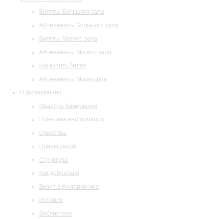
Билеты Большого зала
Абонементы Большого зала
Билеты Малого зала
Абонементы Малого зала
Как купить билет
Абонементы Музитория
О филармонии
Маэстро Темирканов
Правовая информация
Оркестры
Планы залов
Структура
Как добраться
Визит в филармонию
История
Библиотека