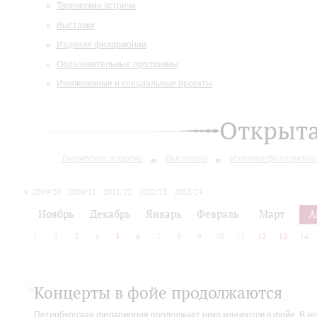
Творческие встречи
Выставки
Издания филармонии
Образовательные программы
Инклюзивные и специальные проекты
Открыт
Творческие встречи
Выставки
Издания филармони
2019/20
2020/21
2021/22
2022/23
2023/24
2024/25
Ноябрь
Декабрь
Январь
Февраль
Март
А
1
2
3
4
5
6
7
8
9
10
11
12
13
14
Концерты в фойе продолжаются
Петербургская филармония продолжает цикл концертов в фойе. В но