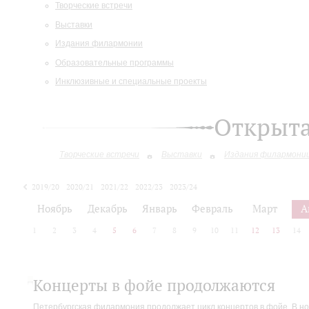
Творческие встречи
Выставки
Издания филармонии
Образовательные программы
Инклюзивные и специальные проекты
Открыт
Творческие встречи
Выставки
Издания филармони
2019/20
2020/21
2021/22
2022/23
2023/24
2024/25
Ноябрь
Декабрь
Январь
Февраль
Март
А
1
2
3
4
5
6
7
8
9
10
11
12
13
14
Концерты в фойе продолжаются
Петербургская филармония продолжает цикл концертов в фойе. В но