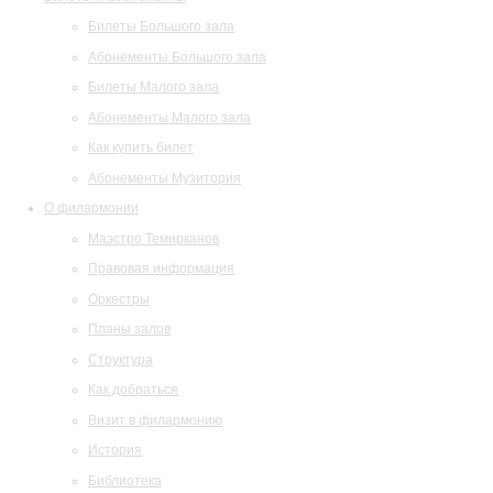
Билеты Большого зала
Абонементы Большого зала
Билеты Малого зала
Абонементы Малого зала
Как купить билет
Абонементы Музитория
О филармонии
Маэстро Темирканов
Правовая информация
Оркестры
Планы залов
Структура
Как добраться
Визит в филармонию
История
Библиотека