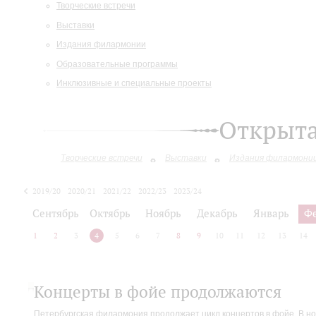
Творческие встречи
Выставки
Издания филармонии
Образовательные программы
Инклюзивные и специальные проекты
Открыт
Творческие встречи
Выставки
Издания филармони
2019/20
2020/21
2021/22
2022/23
2023/24
2024/25
Сентябрь
Октябрь
Ноябрь
Декабрь
Январь
Ф
1
2
3
4
5
6
7
8
9
10
11
12
13
14
Концерты в фойе продолжаются
Петербургская филармония продолжает цикл концертов в фойе. В но