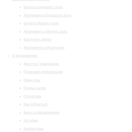
Билеты Большого зала
Абонементы Большого зала
Билеты Малого зала
Абонементы Малого зала
Как купить билет
Абонементы Музитория
О филармонии
Маэстро Темирканов
Правовая информация
Оркестры
Планы залов
Структура
Как добраться
Визит в филармонию
История
Библиотека