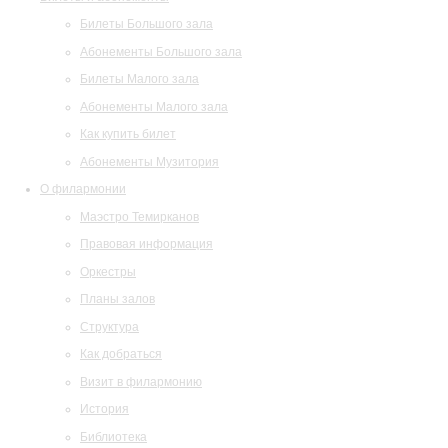
Билеты Большого зала
Абонементы Большого зала
Билеты Малого зала
Абонементы Малого зала
Как купить билет
Абонементы Музитория
О филармонии
Маэстро Темирканов
Правовая информация
Оркестры
Планы залов
Структура
Как добраться
Визит в филармонию
История
Библиотека