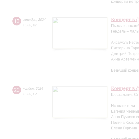
концерты не тр
Концерт в 
13
октября
,
2024
15:00
,
Вс
Пьесы и ансамб
Гендель – Халь
Ансамбль Petro
Екатерина Тара
Дмитрий Петров
Анна Артёменк
Ведущий конце
Концерт в ф
23
ноября
,
2024
15:00
,
Сб
Шостакович. Ст
Исполнители:
Евгения Черны
Анна Пучкова с
Полина Козыри
Елена Гуркина