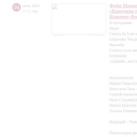
Фойе Малог
04
июля
,
2024
«Барочная 
15:00
,
Чт
Концерт-бе
В программе:
Маре
Сюита № 5 ми м
сборника "Pieces
Франкёр
Соната соль ми
Клерамбо
«Орфей», канта
Исполнители:
Мария Ладыгин
Кристина Таха 
Сергей Насоно
Рене Строжевск
Ирина Красная 
Ульяна Ловчико
Ведущий – Ром
Регистрация до