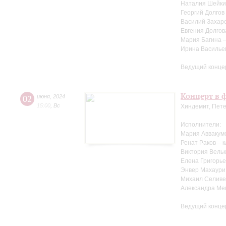
Наталия Шейки
Георгий Долгов
Василий Захаро
Евгения Долгов
Мария Багина 
Ирина Василье
Ведущий конце
Концерт в ф
02
июня
,
2024
15:00
,
Вс
Хиндемит, Пете
Исполнители:
Мария Аввакум
Ренат Раков – 
Виктория Вельк
Елена Григорье
Энвер Махаури
Михаил Селиве
Александра Ме
Ведущий конце