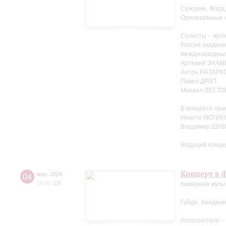
Сежурне, Форд,
Оригинальные 
Солисты – арти
России академ
международных
Артемий ЗНА
Антон НАЗАРК
Павел ДРАП
Михаил ЛЕСТО
В концерте при
Никита ЛЮТИКО
Владимир ШУБ
Ведущий конце
Концерт в ф
04
мая
,
2024
15:00
,
Сб
Камерная музыка
Гайдн, Хиндеми
Исполнители –