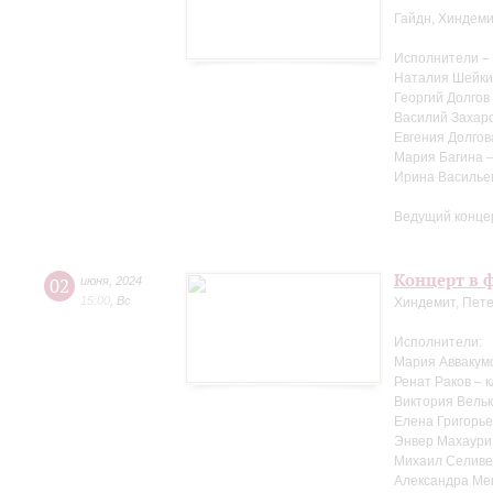
Гайдн, Хиндеми
Исполнители –
Наталия Шейки
Георгий Долгов
Василий Захаро
Евгения Долгов
Мария Багина 
Ирина Василье
Ведущий конце
Концерт в ф
02
июня
,
2024
15:00
,
Вс
Хиндемит, Пете
Исполнители:
Мария Аввакум
Ренат Раков – 
Виктория Вельк
Елена Григорье
Энвер Махаури
Михаил Селиве
Александра Ме