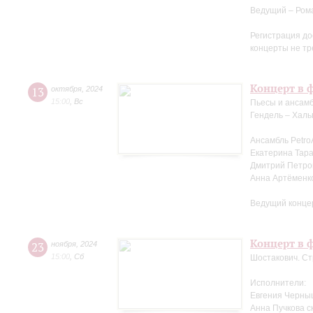
Ведущий – Ром
Регистрация до
концерты не тр
Концерт в 
13
октября
,
2024
15:00
,
Вс
Пьесы и ансамб
Гендель – Халь
Ансамбль Petro
Екатерина Тара
Дмитрий Петров
Анна Артёменк
Ведущий конце
Концерт в ф
23
ноября
,
2024
15:00
,
Сб
Шостакович. Ст
Исполнители:
Евгения Черны
Анна Пучкова с