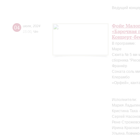
Ведущий конце
Фойе Малог
04
июля
,
2024
«Барочная 
15:00
,
Чт
Концерт-бе
В программе:
Маре
Сюита № 5 ми м
сборника "Pieces
Франкёр
Соната соль ми
Клерамбо
«Орфей», канта
Исполнители:
Мария Ладыгин
Кристина Таха 
Сергей Насоно
Рене Строжевск
Ирина Красная 
Ульяна Ловчико