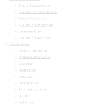
Билеты Большого зала
Абонементы Большого зала
Билеты Малого зала
Абонементы Малого зала
Как купить билет
Абонементы Музитория
О филармонии
Маэстро Темирканов
Правовая информация
Оркестры
Планы залов
Структура
Как добраться
Визит в филармонию
История
Библиотека