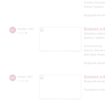
Полина Козыри
Елена Гуркина
Ведущий конце
Концерт в ф
01
декабря
,
2024
15:00
,
Вс
Шедевры европ
Шуберт, Шуман,
Исполнители:
Виктор Лисняк 
Виктория Зими
Ведущий конце
Концерт в ф
08
января
,
2025
15:00
,
Ср
Ведущий конце
Приобрести би