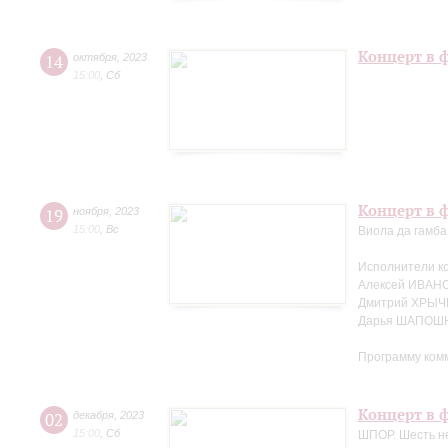
Концерт в 
14
октября
,
2023
15:00
,
Сб
Концерт в ф
19
ноября
,
2023
15:00
,
Вс
Виола да гамба
Исполнители к
Алексей ИВАНО
Дмитрий ХРЫЧ
Дарья ШАПОШН
Программу ком
Концерт в ф
02
декабря
,
2023
15:00
,
Сб
ШПОР. Шесть не