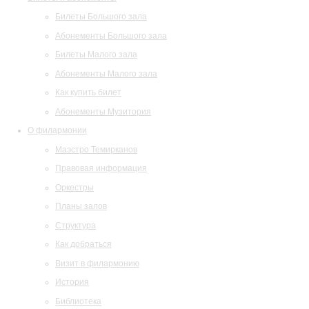
Билеты Большого зала
Абонементы Большого зала
Билеты Малого зала
Абонементы Малого зала
Как купить билет
Абонементы Музитория
О филармонии
Маэстро Темирканов
Правовая информация
Оркестры
Планы залов
Структура
Как добраться
Визит в филармонию
История
Библиотека