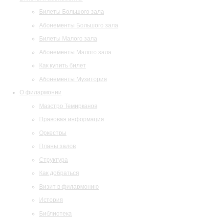
Билеты Большого зала
Абонементы Большого зала
Билеты Малого зала
Абонементы Малого зала
Как купить билет
Абонементы Музитория
О филармонии
Маэстро Темирканов
Правовая информация
Оркестры
Планы залов
Структура
Как добраться
Визит в филармонию
История
Библиотека