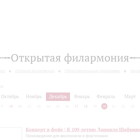
Открытая филармония
вки
Издания филармонии
Образовательные программы
Инкл
24
Октябрь
Ноябрь
Декабрь
Январь
Февраль
Март
9
10
11
12
13
14
15
16
17
18
19
20
21
22
23
Концерт в фойе | К 100-летию Даниила Шафран
Произведения для виолончели и фортепиано