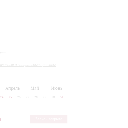
юзивные и специальные проекты
Апрель
Май
Июнь
24
25
26
27
28
29
30
31
а
Запись закрыта