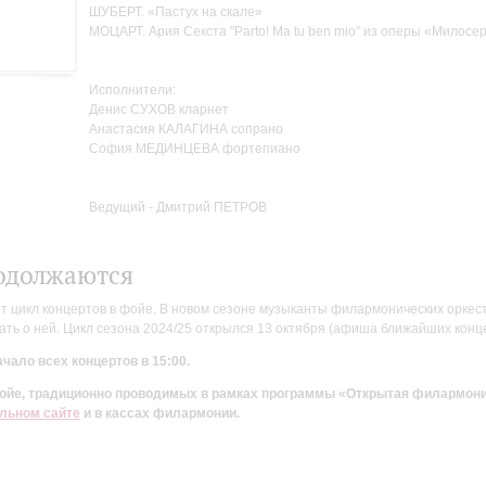
ШУБЕРТ. «Пастух на скале»
МОЦАРТ. Ария Секста "Parto! Ma tu ben mio" из оперы «Милосе
Исполнители:
Денис СУХОВ кларнет
Анастасия КАЛАГИНА сопрано
София МЕДИНЦЕВА фортепиано
Ведущий - Дмитрий ПЕТРОВ
одолжаются
цикл концертов в фойе. В новом сезоне музыканты филармонических оркестр
ть о ней. Цикл сезона 2024/25 открылся 13 октября (афиша ближайших конц
чало всех концертов в 15:00.
 фойе, традиционно проводимых в рамках программы «Открытая филармон
льном сайте
и в кассах филармонии.