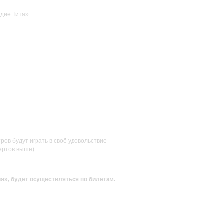
рдие Тита»
ов будут играть в своё удовольствие
ертов выше).
ия»
, будет осуществляться по билетам.