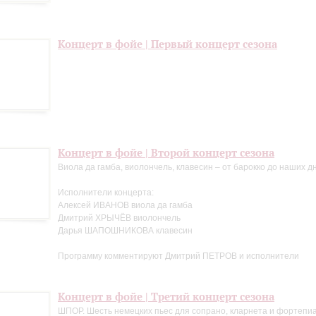
Концерт в фойе | Первый концерт сезона
Концерт в фойе | Второй концерт сезона
Виола да гамба, виолончель, клавесин – от барокко до наших д
Исполнители концерта:
Алексей ИВАНОВ виола да гамба
Дмитрий ХРЫЧЁВ виолончель
Дарья ШАПОШНИКОВА клавесин
Программу комментируют Дмитрий ПЕТРОВ и исполнители
Концерт в фойе | Третий концерт сезона
ШПОР. Шесть немецких пьес для сопрано, кларнета и фортепи