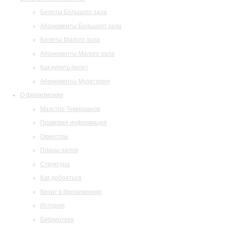
Билеты Большого зала
Абонементы Большого зала
Билеты Малого зала
Абонементы Малого зала
Как купить билет
Абонементы Музитория
О филармонии
Маэстро Темирканов
Правовая информация
Оркестры
Планы залов
Структура
Как добраться
Визит в филармонию
История
Библиотека