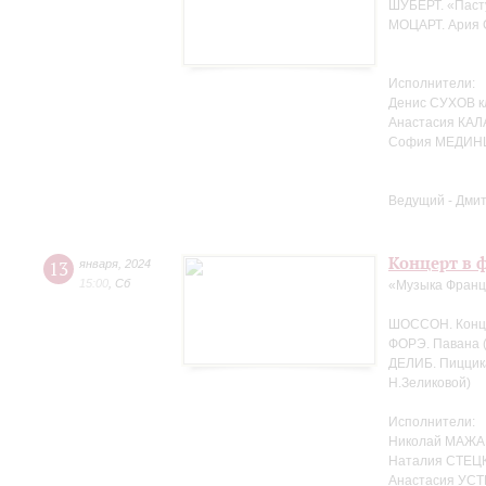
ШУБЕРТ. «Пасту
МОЦАРТ. Ария С
Исполнители:
Денис СУХОВ к
Анастасия КАЛ
София МЕДИНЦ
Ведущий - Дми
Концерт в ф
13
января
,
2024
15:00
,
Сб
«Музыка Фран
ШОССОН. Концер
ФОРЭ. Павана (
ДЕЛИБ. Пиццика
Н.Зеликовой)
Исполнители:
Николай МАЖА
Наталия СТЕЦК
Анастасия УСТ