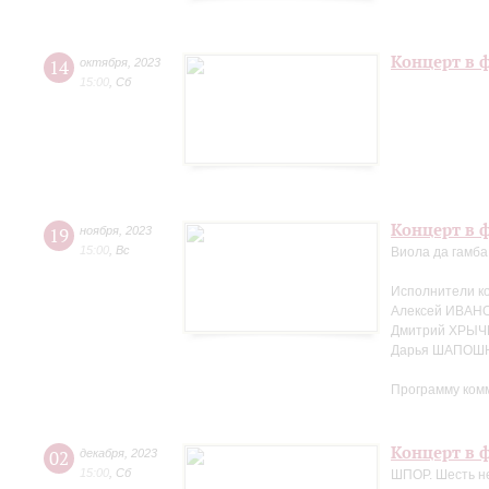
Концерт в 
14
октября
,
2023
15:00
,
Сб
Концерт в ф
19
ноября
,
2023
15:00
,
Вс
Виола да гамба
Исполнители к
Алексей ИВАНО
Дмитрий ХРЫЧ
Дарья ШАПОШН
Программу ком
Концерт в ф
02
декабря
,
2023
15:00
,
Сб
ШПОР. Шесть не