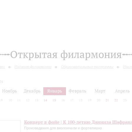
Открытая филармония
вки
Издания филармонии
Образовательные программы
Инкл
24
Ноябрь
Декабрь
Январь
Февраль
Март
Апрель
9
10
11
12
13
14
15
16
17
18
19
20
21
22
23
Концерт в фойе | К 100-летию Даниила Шафран
Произведения для виолончели и фортепиано