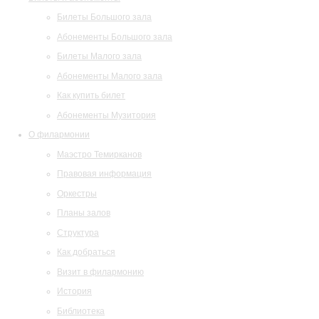
Билеты Большого зала
Абонементы Большого зала
Билеты Малого зала
Абонементы Малого зала
Как купить билет
Абонементы Музитория
О филармонии
Маэстро Темирканов
Правовая информация
Оркестры
Планы залов
Структура
Как добраться
Визит в филармонию
История
Библиотека