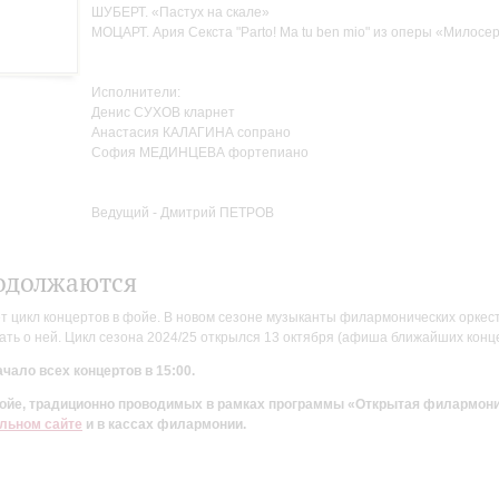
ШУБЕРТ. «Пастух на скале»
МОЦАРТ. Ария Секста "Parto! Ma tu ben mio" из оперы «Милосе
Исполнители:
Денис СУХОВ кларнет
Анастасия КАЛАГИНА сопрано
София МЕДИНЦЕВА фортепиано
Ведущий - Дмитрий ПЕТРОВ
одолжаются
цикл концертов в фойе. В новом сезоне музыканты филармонических оркестр
ть о ней. Цикл сезона 2024/25 открылся 13 октября (афиша ближайших конц
чало всех концертов в 15:00.
 фойе, традиционно проводимых в рамках программы «Открытая филармон
льном сайте
и в кассах филармонии.