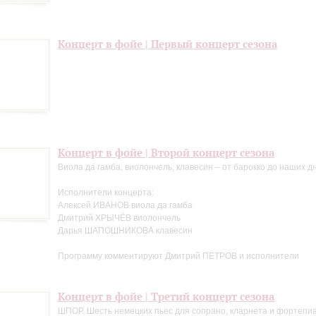
Концерт в фойе | Первый концерт сезона
Концерт в фойе | Второй концерт сезона
Виола да гамба, виолончель, клавесин – от барокко до наших д
Исполнители концерта:
Алексей ИВАНОВ виола да гамба
Дмитрий ХРЫЧЁВ виолончель
Дарья ШАПОШНИКОВА клавесин
Программу комментируют Дмитрий ПЕТРОВ и исполнители
Концерт в фойе | Третий концерт сезона
ШПОР. Шесть немецких пьес для сопрано, кларнета и фортепи