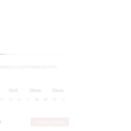
юзивные и специальные проекты
Май
Июнь
Июль
24
25
26
27
28
29
30
31
а
Запись закрыта