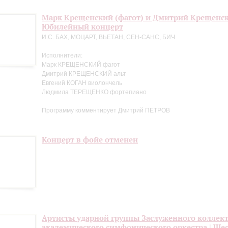
Марк Крещенский (фагот) и Дмитрий Крещенск
Юбилейный концерт
И.С. БАХ, МОЦАРТ, ВЬЕТАН, СЕН-САНС, БИЧ
Исполнители:
Марк КРЕЩЕНСКИЙ фагот
Дмитрий КРЕЩЕНСКИЙ альт
Евгений КОГАН виолончель
Людмила ТЕРЕЩЕНКО фортепиано
Программу комментирует Дмитрий ПЕТРОВ
Концерт в фойе отменен
Артисты ударной группы Заслуженного коллект
академического симфонического оркестра | Ше