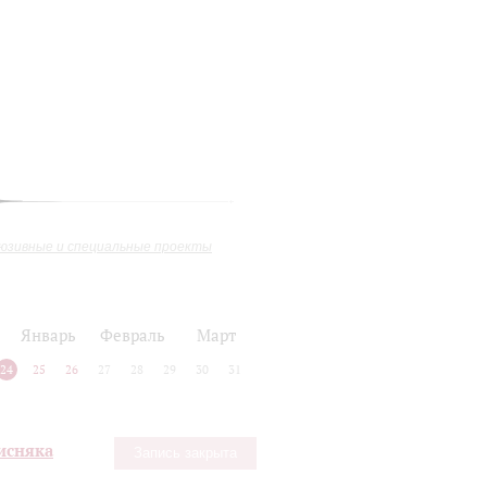
юзивные и специальные проекты
Январь
Февраль
Март
24
25
26
27
28
29
30
31
Лисняка
Запись закрыта