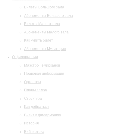
Билеты Большого зала
Абонементы Большого зала
Билеты Малого зала
Абонементы Малого зала
Как купить билет
Абонементы Музитория
О филармонии
Маэстро Темирканов
Правовая информация
Оркестры
Планы залов
Структура
Как добраться
Визит в филармонию
История
Библиотека