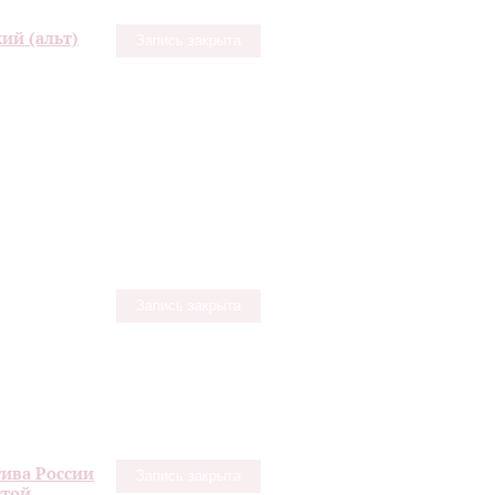
ий (альт)
Запись закрыта
Запись закрыта
ива России
Запись закрыта
стой