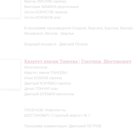
Виктор ЛИСНЯК скрипка
Виктория ЗИМИНА фортепиано
Антон БОРИСОВ скрипка
Антон КОЛОБОВ альт
В программе произведения Генделя, Мартину, Бартока, Вагнера
Венявского, Витали - Шарлье
Ведущий концерта - Дмитрий Петров
Квартет имени Танеева | Глазунов, Шостакович
Исполнители:
Квартет имени ТАНЕЕВА
Илья КОЗЛОВ скрипка
Дмитрий КОРЯВКО скрипка
Денис ГОНЧАР альт
Дмитрий ЕРЁМИН виолончль
ГЛАЗУНОВ. Новеллетты
ШОСТАКОВИЧ. Струнный квартет № 1
Программу комментирует Дмитрией ПЕТРОВ