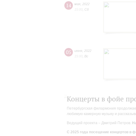
14
мая
,
2022
15:00
,
Сб
05
июня
,
2022
15:00
,
Вс
Концерты в фойе пр
Петербургская филармония продолжает 
любимую камерную музыку и рассказыва
Ведущий проекта – Дмитрий Петров.
На
С 2025 года посещение концертов в