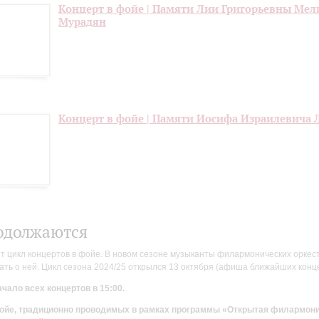
Концерт в фойе | Памяти Лии Григорьевны Мел
Мурадян
Концерт в фойе | Памяти Иосифа Израилевича 
одолжаются
цикл концертов в фойе. В новом сезоне музыканты филармонических оркестр
ть о ней. Цикл сезона 2024/25 открылся 13 октября (афиша ближайших конц
чало всех концертов в 15:00.
 фойе, традиционно проводимых в рамках программы «Открытая филармон