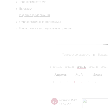
Творческие встречи
Выставки
Издания филармонии
Образовательные программы
Инклюзивные и специальные проекты
Творческие встречи
Выста
2019/20
2020/21
2021/22
2022/23
2023/
2024/25
Апрель
Май
Июнь
1
2
3
4
5
6
7
8
23
октября
,
2021
15:00
,
Сб