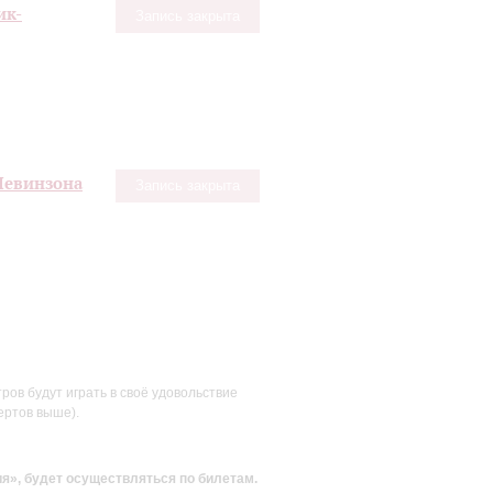
ик-
Запись закрыта
Левинзона
Запись закрыта
ов будут играть в своё удовольствие
ертов выше).
ия»
, будет осуществляться по билетам.