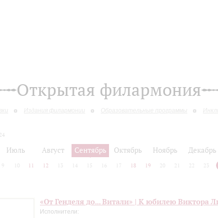
Открытая филармония
вки
Издания филармонии
Образовательные программы
Инкл
24
Июль
Август
Сентябрь
Октябрь
Ноябрь
Декабрь
9
10
11
12
13
14
15
16
17
18
19
20
21
22
23
«От Генделя до... Витали» | К юбилею Виктора 
Исполнители: