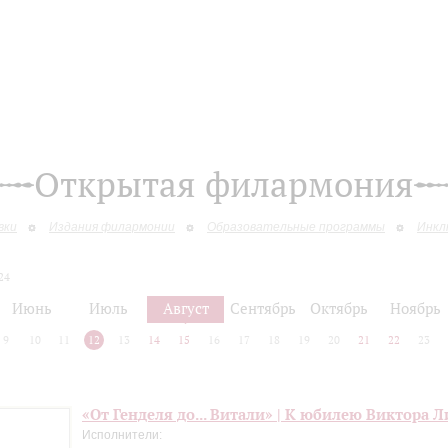
Открытая филармония
вки
Издания филармонии
Образовательные программы
Инкл
24
Июнь
Июль
Август
Сентябрь
Октябрь
Ноябрь
9
10
11
12
13
14
15
16
17
18
19
20
21
22
23
«От Генделя до... Витали» | К юбилею Виктора 
Исполнители: