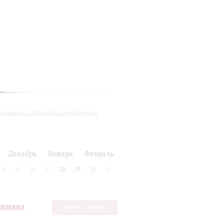
юзивные и специальные проекты
Декабрь
Январь
Февраль
24
25
26
27
28
29
30
31
Лисняка
Запись закрыта