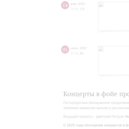
14
мая
,
2022
15:00
,
Сб
05
июня
,
2022
15:00
,
Вс
Концерты в фойе пр
Петербургская филармония продолжает 
любимую камерную музыку и рассказыва
Ведущий проекта – Дмитрий Петров.
На
С 2025 года посещение концертов в