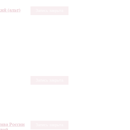
ий (альт)
Запись закрыта
Запись закрыта
ива России
Запись закрыта
стой