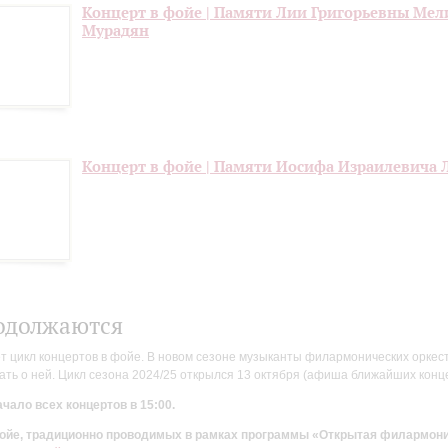
Концерт в фойе | Памяти Лии Григорьевны Мел
Мурадян
Концерт в фойе | Памяти Иосифа Израилевича 
одолжаются
цикл концертов в фойе. В новом сезоне музыканты филармонических оркестр
ть о ней. Цикл сезона 2024/25 открылся 13 октября (афиша ближайших конц
чало всех концертов в 15:00.
 фойе, традиционно проводимых в рамках программы «Открытая филармон