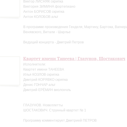
Виктор ЛИСНЯК скрипка
Виктория ЗИМИНА фортепиано
Антон БОРИСОВ скрипка
Антон КОЛОБОВ альт
В программе произведения Генделя, Мартину, Бартока, Вагнера
Венявского, Витали - Шарлье
Ведущий концерта - Дмитрий Петров
Квартет имени Танеева | Глазунов, Шостакович
Исполнители:
Квартет имени ТАНЕЕВА
Илья КОЗЛОВ скрипка
Дмитрий КОРЯВКО скрипка
Денис ГОНЧАР альт
Дмитрий ЕРЁМИН виолончль
ГЛАЗУНОВ. Новеллетты
ШОСТАКОВИЧ. Струнный квартет № 1
Программу комментирует Дмитрией ПЕТРОВ