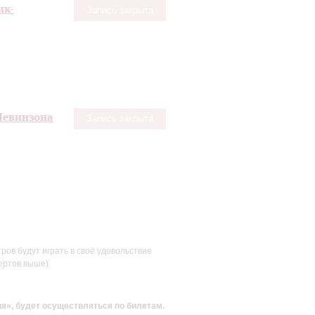
ик-
Запись закрыта
Левинзона
Запись закрыта
ов будут играть в своё удовольствие
ертов выше).
ия»
, будет осуществляться по билетам.