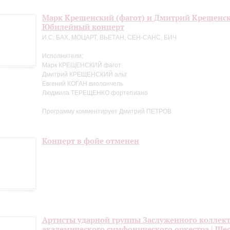
Марк Крещенский (фагот) и Дмитрий Крещенск
Юбилейный концерт
И.С. БАХ, МОЦАРТ, ВЬЕТАН, СЕН-САНС, БИЧ
Исполнители:
Марк КРЕЩЕНСКИЙ фагот
Дмитрий КРЕЩЕНСКИЙ альт
Евгений КОГАН виолончель
Людмила ТЕРЕЩЕНКО фортепиано
Программу комментирует Дмитрий ПЕТРОВ
Концерт в фойе отменен
Артисты ударной группы Заслуженного коллект
академического симфонического оркестра | Ше