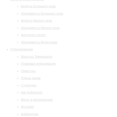
Билеты Большого зала
Абонементы Большого зала
Билеты Малого зала
Абонементы Малого зала
Как купить билет
Абонементы Музитория
О филармонии
Маэстро Темирканов
Правовая информация
Оркестры
Планы залов
Структура
Как добраться
Визит в филармонию
История
Библиотека