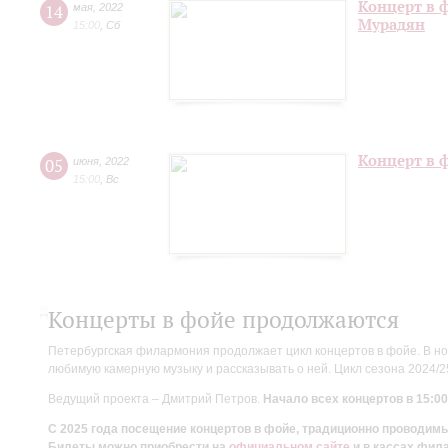
Концерт в 
14
мая
,
2022
Мурадян
15:00
,
Сб
Концерт в 
05
июня
,
2022
15:00
,
Вс
Концерты в фойе продолжаются
Петербургская филармония продолжает цикл концертов в фойе. В но
любимую камерную музыку и рассказывать о ней. Цикл сезона 2024/
Ведущий проекта – Дмитрий Петров.
Начало всех концертов в 15:00
С 2025 года посещение концертов в фойе, традиционно проводи
Билеты можно приобрести на
официальном сайте
и в кассах фил