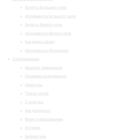
Билеты Большого зала
Абонементы Большого зала
Билеты Малого зала
Абонементы Малого зала
Как купить билет
Абонементы Музитория
О филармонии
Маэстро Темирканов
Правовая информация
Оркестры
Планы залов
Структура
Как добраться
Визит в филармонию
История
Библиотека