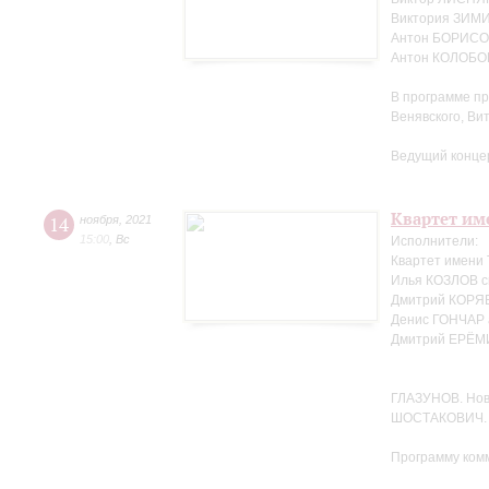
Виктория ЗИМ
Антон БОРИСОВ
Антон КОЛОБОВ
В программе пр
Венявского, Ви
Ведущий конце
Квартет име
14
ноября
,
2021
15:00
,
Вс
Исполнители:
Квартет имени
Илья КОЗЛОВ с
Дмитрий КОРЯВ
Денис ГОНЧАР 
Дмитрий ЕРЁМ
ГЛАЗУНОВ. Но
ШОСТАКОВИЧ. 
Программу ком