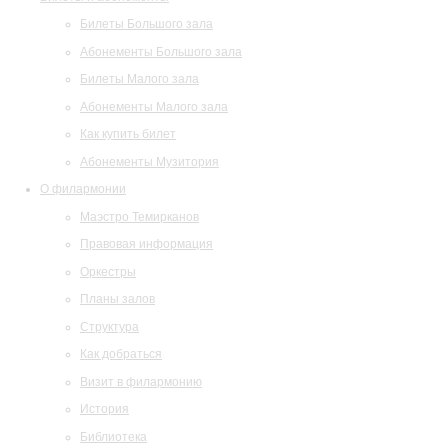
Билеты Большого зала
Абонементы Большого зала
Билеты Малого зала
Абонементы Малого зала
Как купить билет
Абонементы Музитория
О филармонии
Маэстро Темирканов
Правовая информация
Оркестры
Планы залов
Структура
Как добраться
Визит в филармонию
История
Библиотека