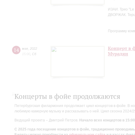
ИЗАИ. Трио "Le 
ДВОРЖАК. Терце
Программу ком
Концерт в 
14
мая
,
2022
Мурадян
15:00
,
Сб
Концерты в фойе продолжаются
Петербургская филармония продолжает цикл концертов в фойе. В но
любимую камерную музыку и рассказывать о ней. Цикл сезона 2024/
Ведущий проекта – Дмитрий Петров.
Начало всех концертов в 15:00
С 2025 года посещение концертов в фойе, традиционно проводи
Билеты можно приобрести на
официальном сайте
и в кассах фил