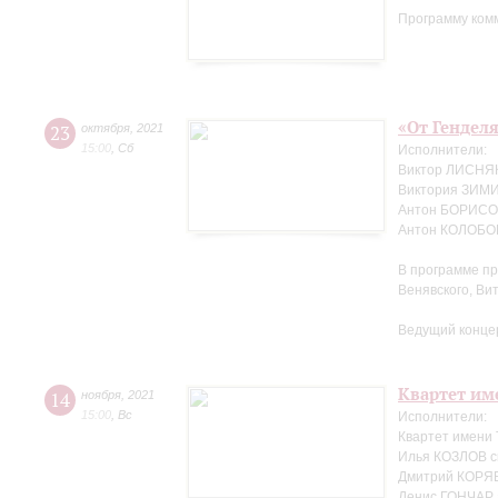
Программу ком
«От Генделя
23
октября
,
2021
15:00
,
Сб
Исполнители:
Виктор ЛИСНЯК
Виктория ЗИМ
Антон БОРИСОВ
Антон КОЛОБОВ
В программе пр
Венявского, Ви
Ведущий конце
Квартет име
14
ноября
,
2021
15:00
,
Вс
Исполнители:
Квартет имени
Илья КОЗЛОВ с
Дмитрий КОРЯВ
Денис ГОНЧАР 