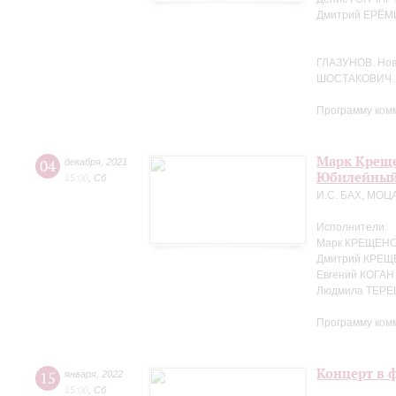
Дмитрий ЕРЁМ
ГЛАЗУНОВ. Но
ШОСТАКОВИЧ. 
Программу ком
Марк Креще
04
декабря
,
2021
Юбилейный
15:00
,
Сб
И.С. БАХ, МОЦ
Исполнители:
Марк КРЕЩЕНС
Дмитрий КРЕЩ
Евгений КОГАН
Людмила ТЕРЕ
Программу ком
Концерт в 
15
января
,
2022
15:00
,
Сб