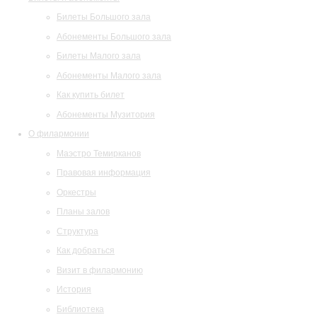
Билеты Большого зала
Абонементы Большого зала
Билеты Малого зала
Абонементы Малого зала
Как купить билет
Абонементы Музитория
О филармонии
Маэстро Темирканов
Правовая информация
Оркестры
Планы залов
Структура
Как добраться
Визит в филармонию
История
Библиотека