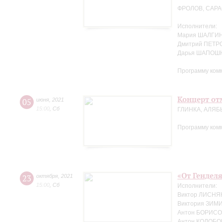
ФРОЛОВ, САР
Исполнители:
Мария ШАЛГИН
Дмитрий ПЕТРО
Дарья ШАПОШ
Программу ком
Концерт отм
05
июня
,
2021
15:00
,
Сб
ГЛИНКА, АЛЯБ
Программу ком
«От Генделя
23
октября
,
2021
15:00
,
Сб
Исполнители:
Виктор ЛИСНЯК
Виктория ЗИМ
Антон БОРИСОВ
Антон КОЛОБОВ