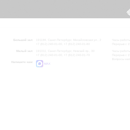
Большой зал:
191186, Санкт-Петербург, Михайловская ул., 2
Часы работы
+7 (812) 240-01-00, +7 (812) 240-01-80
Перерыв с 1
Малый зал:
191011, Санкт-Петербург, Невский пр., 30
Часы работы
+7 (812) 240-01-00, +7 (812) 240-01-70
Перерыв с 1
Вопросы на
Напишите нам:
MAX