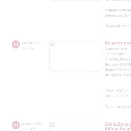
В программе пр
Венявского, Ви
Ведущий конце
Квартет име
14
ноября
,
2021
15:00
,
Вс
Исполнители:
Квартет имени
Илья КОЗЛОВ с
Дмитрий КОРЯВ
Денис ГОНЧАР 
Дмитрий ЕРЁМ
ГЛАЗУНОВ. Но
ШОСТАКОВИЧ. 
Программу ком
Марк Креще
04
декабря
,
2021
Юбилейный
15:00
,
Сб