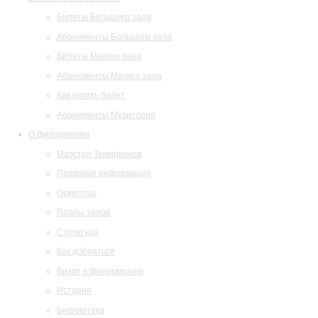
Билеты Большого зала
Абонементы Большого зала
Билеты Малого зала
Абонементы Малого зала
Как купить билет
Абонементы Музитория
О филармонии
Маэстро Темирканов
Правовая информация
Оркестры
Планы залов
Структура
Как добраться
Визит в филармонию
История
Библиотека