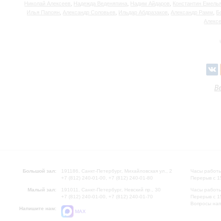
Николай Алексеев
,
Надежда Веденяпина
,
Надим Айдаров
,
Константин Емель
Илья Папоян
,
Александр Соловьев
,
Ильдар Абдразаков
,
Александр Рамм
,
Б
Алекс
В
Большой зал:
191186, Санкт-Петербург, Михайловская ул., 2
Часы работы
+7 (812) 240-01-00, +7 (812) 240-01-80
Перерыв с 1
Малый зал:
191011, Санкт-Петербург, Невский пр., 30
Часы работы
+7 (812) 240-01-00, +7 (812) 240-01-70
Перерыв с 1
Вопросы на
Напишите нам:
MAX