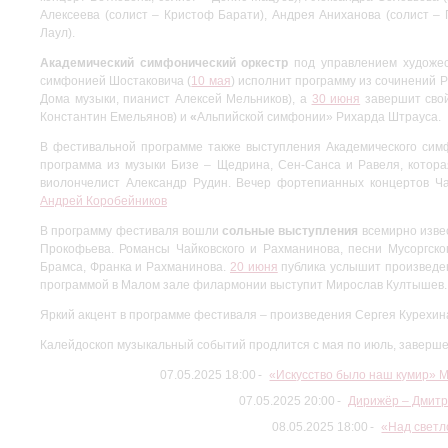
Алексеева (солист – Кристоф Барати), Андрея Аниханова (солист –
Лаул).
Академический симфонический оркестр
под управлением художес
симфонией Шостаковича (
10 мая
) исполнит программу из сочинений 
Дома музыки, пианист Алексей Мельников), а
30 июня
завершит свой
Константин Емельянов) и
«
Альпийской симфонии» Рихарда Штрауса.
В фестивальной программе также выступления Академического симф
программа из музыки Бизе – Щедрина, Сен-Санса и Равеля, котора
виолончелист Александр Рудин. Вечер фортепианных концертов Ча
Андрей Коробейников
В программу фестиваля вошли
сольные выступления
всемирно изве
Прокофьева. Романсы Чайковского и Рахманинова, песни Мусоргск
Брамса, Франка и Рахманинова.
20 июня
публика услышит произведе
программой в Малом зале филармонии выступит Мирослав Култышев.
Яркий акцент в программе фестиваля – произведения Сергея Курехин
Калейдоскоп музыкальный событий продлится с мая по июль, заверш
07.05.2025 18:00
«Искусство было наш кумир» М
07.05.2025 20:00
Дирижёр – Дмитр
08.05.2025 18:00
«Над светл