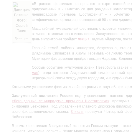
«В рамках фестиваля завершатся четыре важнейших 
приуроченный к 200-летию со дня рождения композито
ленинградские премьеры Шостаковича” – к 50-летию
симфонического оркестра, посвященный 90-летию дирижер
Масштабный музыкальный фестиваль откроется кульмина
великого композитора в исполнении Заслуженного колле
Димитрис
день в Музитории пройдет
лекция
Надима Айдарова, посвя
Ботинис.
Фото:
Главной темой майских концертов, безусловно, стане
Сергей
Владимира Спивакова и Хиблы Герзмава «Я люблю тебя,
Тягин
Музитории филармонии пройдет лекция Надежды Веденя
Особым событием культурной жизни Петербурга станет 
мая
), ради которого Академический симфонический о
неразрывной связи между двумя городами, чьи судьбы бы
Ключевыми участниками фестивальной программы станут оба филармо
Заслуженный коллектив России
под управлением главного д
«Легендарные ленинградские премьеры Шостаковича»
: прозвучит
симфония Бетховена. Под управлением главного дирижера филармон
всего филармонического сезона:
3 июля
прозвучат Четвертый форт
Чайковского.
В рамках фестиваля Заслуженный коллектив России выступит также
концерт Бетховена, солист – Денис Мацуев), Александра Соловьева (