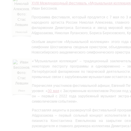
XVIII Международный фестиваль «Музыкальная коллекция
Иван Бессонов.
Программа фестиваля, который продлится с 7 мая по 3 и
народного артиста России Николая Алексеева, главного
филармонии Димитриса Ботиниса и звезд мировой муз
Николай
Абдразакова, Николая Луганского, Бориса Березовского, 
Алексеев.
Фото:
Особым акцентом «Музыкальной коллекции» этого года 
Стас
симфонии Шостаковича сводным оркестром, объединивши
Левшин
Новосибирского академического симфонического оркестра
«”Музыкальная коллекция” – традиционный заключитель
некоторую пестроту программы и одновременно – зве
Петербургской филармонии по творческой деятельности.
привычные связи с зарубежными музыкантами остаются 
Перечисляя участников фестивальной афиши, Евгений Пе
Иван
уровня: «
30 мая
с Заслуженным коллективом России под у
Бессонов.
он – первый с 2022 года зарубежный музыкант экстра-
Фото:
символическим событием».
Стас
Левшин
Расставляя акценты в развернутой фестивальной програ
Абдразакова – первый сольный концерт исполнителя 
пианиста Константина Емельянова на закрытии сезо
руководителя и главного дирижера коллектива Димитриса