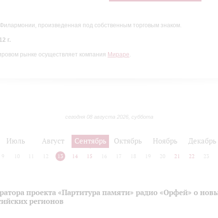
 Филармонии, произведенная под собственным торговым знаком.
2 г.
ировом рынке осуществляет компания
Мираре
.
сегодня 08 августа 2026, суббота
Июль
Август
Сентябрь
Октябрь
Ноябрь
Декабрь
9
10
11
12
13
14
15
16
17
18
19
20
21
22
23
ратора проекта «Партитура памяти» радио «Орфей» о нов
сийских регионов