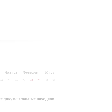
Январь
Февраль
Март
24
25
26
27
28
29
30
31
ых документальных находках