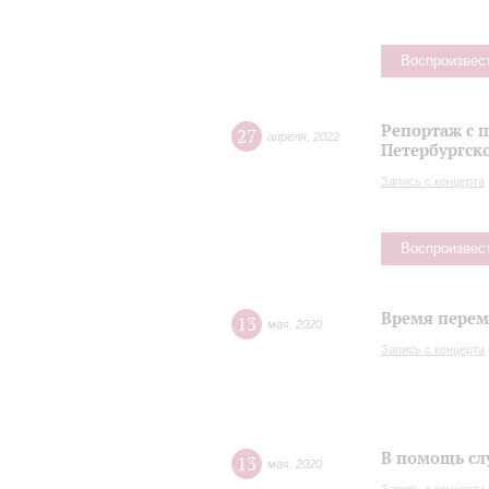
Воспроизвес
Репортаж с 
27
апреля
,
2022
Петербургск
Запись с концерта
Воспроизвес
Время переме
13
мая
,
2020
Запись с концерта
В помощь сл
13
мая
,
2020