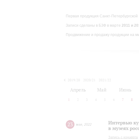
Первая продукция Санкт-Петербургской
Записи сделаны в БЗФ в марте
2011 и 201
Продвижение и продажу продукции на м
2019/20
2020/21
2021/22
Апрель
Май
Июнь
1
2
3
4
5
6
7
8
Интервью ку
23
мая
,
2022
в музеях рос
Запись с концерта