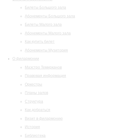
Билеты Большого зала
Абонементы Большого зала
Билеты Малого зала
Абонементы Малого зала
Как купить билет
Абонементы Музитория
О филармонии
Маэстро Темирканов
Правовая информация
Оркестры
Планы залов
Структура
Как добраться
Визит в филармонию
История
Библиотека