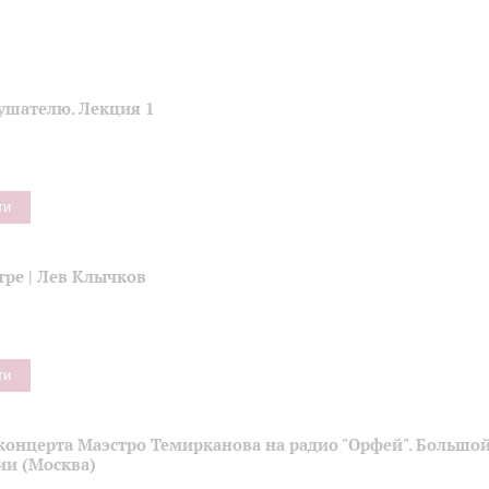
ушателю. Лекция 1
ти
тре | Лев Клычков
ти
концерта Маэстро Темирканова на радио "Орфей". Большой
ии (Москва)