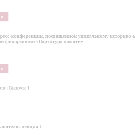
ти
пресс-конференции, посвященной уникальному историко-
ой филармонии «Партитура памяти»
ти
н | Выпуск 1
ушателю. лекция 1