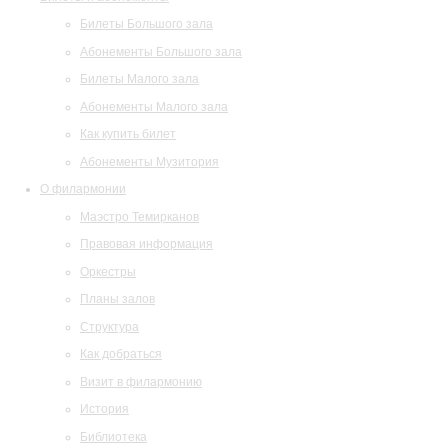
Билеты Большого зала
Абонементы Большого зала
Билеты Малого зала
Абонементы Малого зала
Как купить билет
Абонементы Музитория
О филармонии
Маэстро Темирканов
Правовая информация
Оркестры
Планы залов
Структура
Как добраться
Визит в филармонию
История
Библиотека