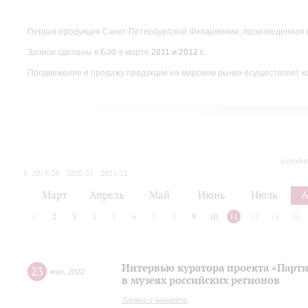
Первая продукция Санкт-Петербургской Филармонии, произведенная 
Записи сделаны в БЗФ в марте
2011 и 2012 г.
Продвижение и продажу продукции на мировом рынке осуществляет 
сегодн
2019/20
2020/21
2021/22
Март
Апрель
Май
Июнь
Июль
А
1
2
3
4
5
6
7
8
9
10
11
12
13
14
Интервью куратора проекта «Парт
23
мая
,
2022
в музеях российских регионов
Запись с концерта