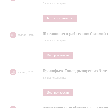
Запись с концерта
Воспроизвести
Шостакович о работе над Седьмой
01
апреля
,
2016
Запись с концерта
Воспроизвести
Прокофьев. Танец рыцарей из балет
10
марта
,
2016
Запись с концерта
Воспроизвести
Чайковский. Симфония № 5, 3 част