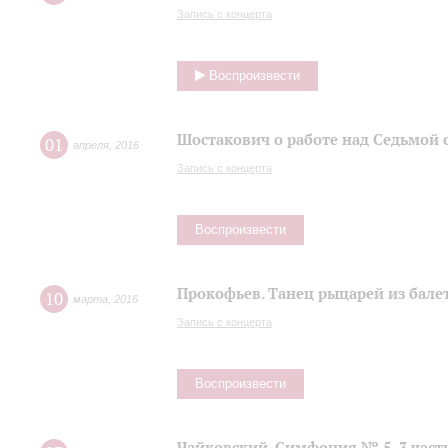
Запись с концерта
Воспроизвести
Шостакович о работе над Седьмой
01
апреля
,
2016
Запись с концерта
Воспроизвести
Прокофьев. Танец рыцарей из балет
10
марта
,
2016
Запись с концерта
Воспроизвести
Чайковский. Симфония № 5, 3 част