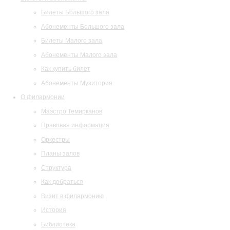
Билеты Большого зала
Абонементы Большого зала
Билеты Малого зала
Абонементы Малого зала
Как купить билет
Абонементы Музитория
О филармонии
Маэстро Темирканов
Правовая информация
Оркестры
Планы залов
Структура
Как добраться
Визит в филармонию
История
Библиотека