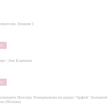
ушателю. Лекция 1
ти
тре | Лев Клычков
ти
концерта Маэстро Темирканова на радио "Орфей". Большой
ии (Москва)