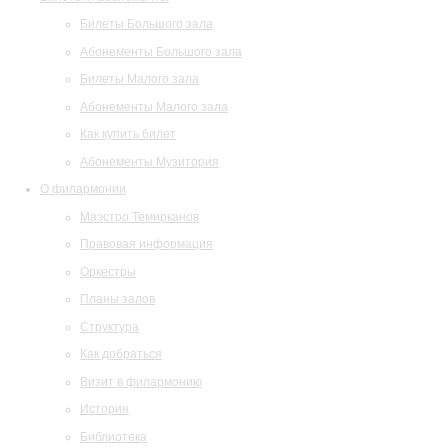
Билеты Большого зала
Абонементы Большого зала
Билеты Малого зала
Абонементы Малого зала
Как купить билет
Абонементы Музитория
О филармонии
Маэстро Темирканов
Правовая информация
Оркестры
Планы залов
Структура
Как добраться
Визит в филармонию
История
Библиотека