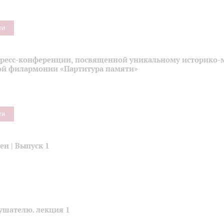
ти
пресс-конференции, посвященной уникальному историко-
ой филармонии «Партитура памяти»
ти
н | Выпуск 1
ушателю. лекция 1