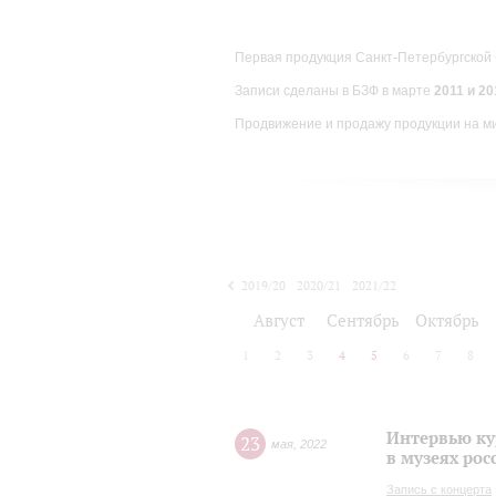
Первая продукция Санкт-Петербургской
Записи сделаны в БЗФ в марте
2011 и 201
Продвижение и продажу продукции на м
2019/20
2020/21
2021/22
Август
Сентябрь
Октябрь
1
2
3
4
5
6
7
8
Интервью ку
23
мая
,
2022
в музеях рос
Запись с концерта