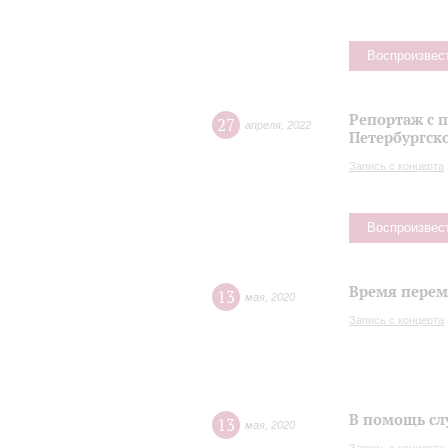
Воспроизвес
Репортаж с 
27
апреля
,
2022
Петербургск
Запись с концерта
Воспроизвес
Время переме
13
мая
,
2020
Запись с концерта
В помощь сл
13
мая
,
2020