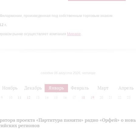
 Филармонии, произведенная под собственным торговым знаком.
2 г.
ировом рынке осуществляет компания
Мираре
.
сегодня 06 августа 2026, четверг
Ноябрь
Декабрь
Январь
Февраль
Март
Апрель
9
10
11
12
13
14
15
16
17
18
19
20
21
22
23
ратора проекта «Партитура памяти» радио «Орфей» о нов
сийских регионов