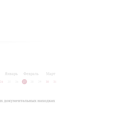
Январь
Февраль
Март
24
25
26
27
28
29
30
31
ых документальных находках