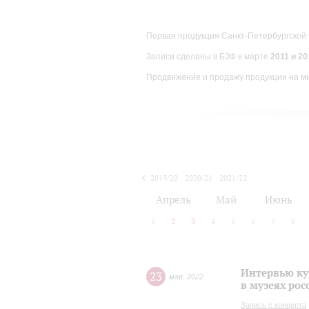
Первая продукция Санкт-Петербургской
Записи сделаны в БЗФ в марте
2011 и 201
Продвижение и продажу продукции на м
2019/20
2020/21
2021/22
Апрель
Май
Июнь
1
2
3
4
5
6
7
8
Интервью ку
23
мая
,
2022
в музеях рос
Запись с концерта