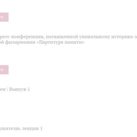
ти
пресс-конференции, посвященной уникальному историко-
ой филармонии «Партитура памяти»
ти
н | Выпуск 1
ушателю. лекция 1