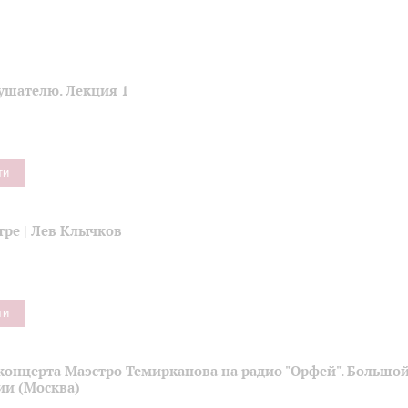
ушателю. Лекция 1
ти
тре | Лев Клычков
ти
концерта Маэстро Темирканова на радио "Орфей". Большой
ии (Москва)