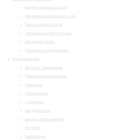
Билеты Большого зала
Абонементы Большого зала
Билеты Малого зала
Абонементы Малого зала
Как купить билет
Абонементы Музитория
О филармонии
Маэстро Темирканов
Правовая информация
Оркестры
Планы залов
Структура
Как добраться
Визит в филармонию
История
Библиотека