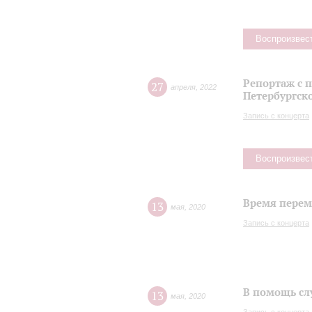
Воспроизвес
Репортаж с 
27
апреля
,
2022
Петербургск
Запись с концерта
Воспроизвес
Время переме
13
мая
,
2020
Запись с концерта
В помощь сл
13
мая
,
2020