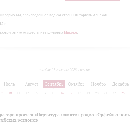
 Филармонии, произведенная под собственным торговым знаком.
2 г.
ировом рынке осуществляет компания
Мираре
.
сегодня 07 августа 2026, пятница
Июль
Август
Сентябрь
Октябрь
Ноябрь
Декабрь
9
10
11
12
13
14
15
16
17
18
19
20
21
22
23
ратора проекта «Партитура памяти» радио «Орфей» о нов
сийских регионов