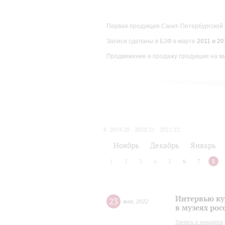
Первая продукция Санкт-Петербургской
Записи сделаны в БЗФ в марте
2011 и 201
Продвижение и продажу продукции на м
2019/20
2020/21
2021/22
Ноябрь
Декабрь
Январь
1
2
3
4
5
6
7
8
Интервью ку
23
мая
,
2022
в музеях рос
Запись с концерта