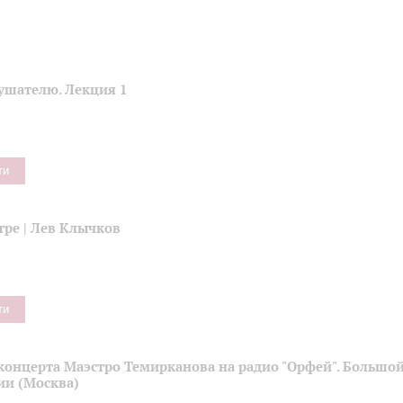
ушателю. Лекция 1
ти
тре | Лев Клычков
ти
концерта Маэстро Темирканова на радио "Орфей". Большой
ии (Москва)