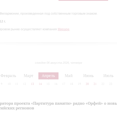
 Филармонии, произведенная под собственным торговым знаком.
2 г.
ировом рынке осуществляет компания
Мираре
.
сегодня 06 августа 2026, четверг
Февраль
Март
Апрель
Май
Июнь
Июль
9
10
11
12
13
14
15
16
17
18
19
20
21
22
23
ратора проекта «Партитура памяти» радио «Орфей» о нов
сийских регионов