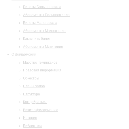
Билеты Большого зала
Абонементы Большого зала
Билеты Малого зала
Абонементы Малого зала
Как купить билет
Абонементы Музитория
О филармонии
Маэстро Темирканов
Правовая информация
Оркестры
Планы залов
Структура
Как добраться
Визит в филармонию
История
Библиотека