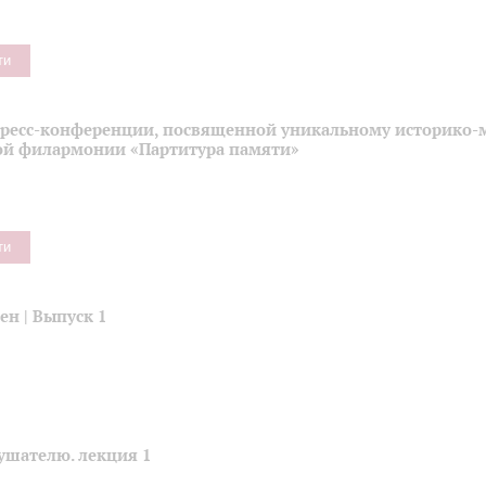
ти
пресс-конференции, посвященной уникальному историко-
ой филармонии «Партитура памяти»
ти
н | Выпуск 1
ушателю. лекция 1