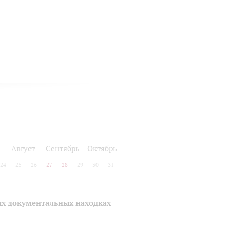
Август
Сентябрь
Октябрь
24
25
26
27
28
29
30
31
ых документальных находках