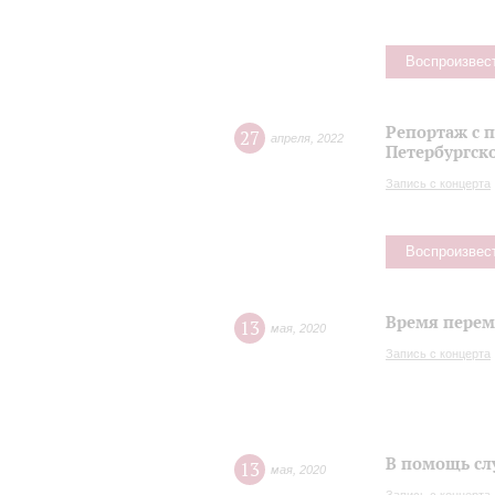
Воспроизвес
Репортаж с 
27
апреля
,
2022
Петербургск
Запись с концерта
Воспроизвес
Время переме
13
мая
,
2020
Запись с концерта
В помощь сл
13
мая
,
2020