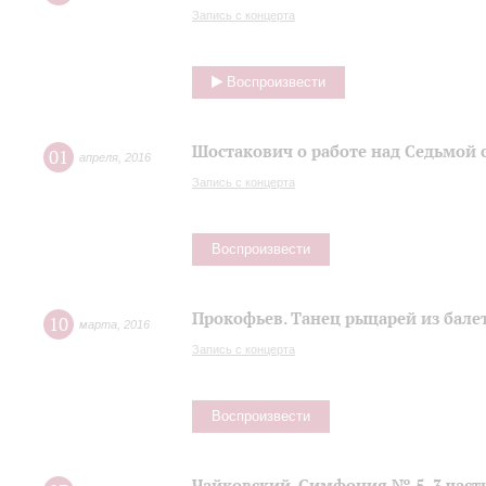
Запись с концерта
Воспроизвести
Шостакович о работе над Седьмой
01
апреля
,
2016
Запись с концерта
Воспроизвести
Прокофьев. Танец рыцарей из балет
10
марта
,
2016
Запись с концерта
Воспроизвести
Чайковский. Симфония № 5, 3 част