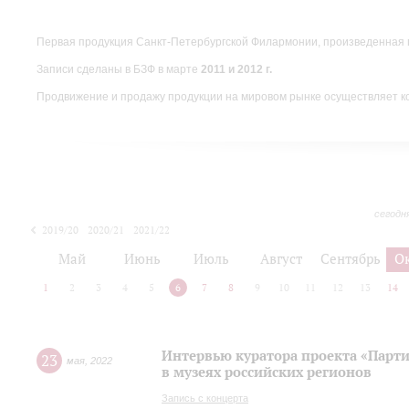
Первая продукция Санкт-Петербургской Филармонии, произведенная 
Записи сделаны в БЗФ в марте
2011 и 2012 г.
Продвижение и продажу продукции на мировом рынке осуществляет 
сегодн
2019/20
2020/21
2021/22
Май
Июнь
Июль
Август
Сентябрь
О
1
2
3
4
5
6
7
8
9
10
11
12
13
14
Интервью куратора проекта «Парт
23
мая
,
2022
в музеях российских регионов
Запись с концерта