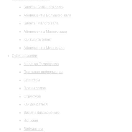
Билеты Большого зала
Абонементы Большого зала
Билеты Малого зала
Абонементы Малого зала
Как купить билет
Абонементы Музитория
О филармонии
Маэстро Темирканов
Правовая информация
Оркестры
Планы залов
Структура
Как добраться
Визит в филармонию
История
Библиотека