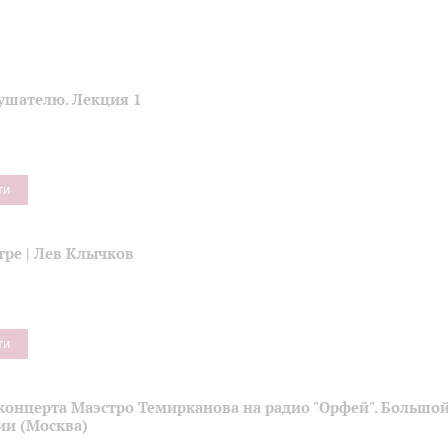
ушателю. Лекция 1
ти
тре | Лев Клычков
ти
концерта Маэстро Темирканова на радио "Орфей". Большой
ии (Москва)