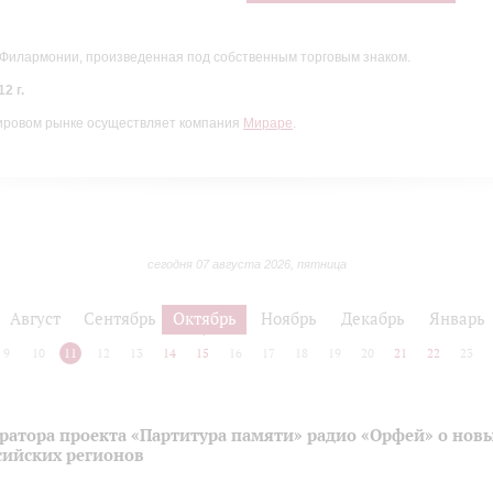
 Филармонии, произведенная под собственным торговым знаком.
2 г.
ировом рынке осуществляет компания
Мираре
.
сегодня 07 августа 2026, пятница
Август
Сентябрь
Октябрь
Ноябрь
Декабрь
Январь
9
10
11
12
13
14
15
16
17
18
19
20
21
22
23
ратора проекта «Партитура памяти» радио «Орфей» о нов
сийских регионов