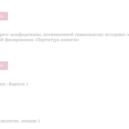
ти
пресс-конференции, посвященной уникальному историко-
ой филармонии «Партитура памяти»
ти
н | Выпуск 1
ушателю. лекция 1