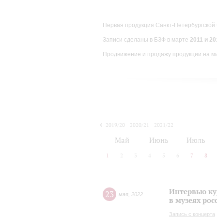
Первая продукция Санкт-Петербургской
Записи сделаны в БЗФ в марте
2011 и 201
Продвижение и продажу продукции на м
2019/20
2020/21
2021/22
Май
Июнь
Июль
1
2
3
4
5
6
7
8
Интервью ку
23
мая
,
2022
в музеях рос
Запись с концерта