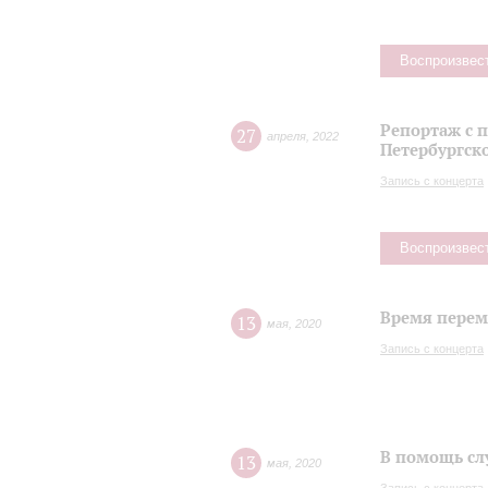
Воспроизвес
Репортаж с 
27
апреля
,
2022
Петербургск
Запись с концерта
Воспроизвес
Время переме
13
мая
,
2020
Запись с концерта
В помощь сл
13
мая
,
2020