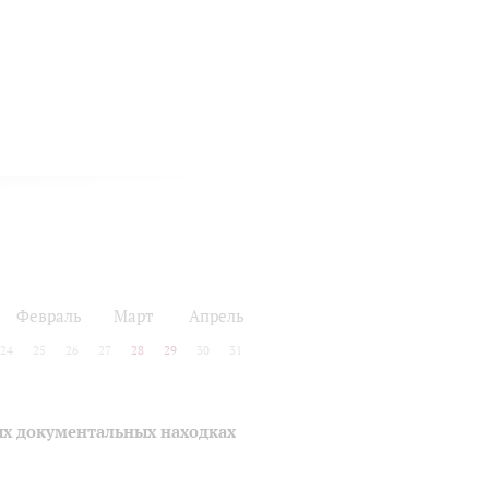
Февраль
Март
Апрель
24
25
26
27
28
29
30
31
ых документальных находках