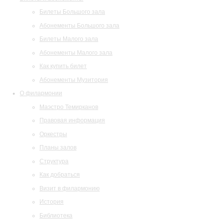
Билеты Большого зала
Абонементы Большого зала
Билеты Малого зала
Абонементы Малого зала
Как купить билет
Абонементы Музитория
О филармонии
Маэстро Темирканов
Правовая информация
Оркестры
Планы залов
Структура
Как добраться
Визит в филармонию
История
Библиотека