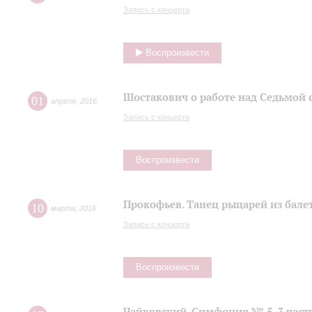
Запись с концерта
Воспроизвести
Шостакович о работе над Седьмой
01
апреля
,
2016
Запись с концерта
Воспроизвести
Прокофьев. Танец рыцарей из балет
10
марта
,
2016
Запись с концерта
Воспроизвести
Чайковский. Симфония № 5, 3 част