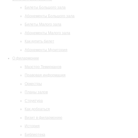
Билеты Большого зала
Абонементы Большого зала
Билеты Малого зала
Абонементы Малого зала
Как купить билет
Абонементы Музитория
О филармонии
Маэстро Темирканов
Правовая информация
Оркестры
Планы залов
Структура
Как добраться
Визит в филармонию
История
Библиотека