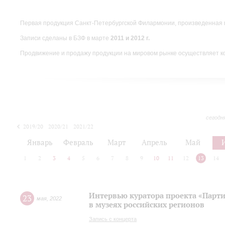
Первая продукция Санкт-Петербургской Филармонии, произведенная 
Записи сделаны в БЗФ в марте
2011 и 2012 г.
Продвижение и продажу продукции на мировом рынке осуществляет 
сегодн
2019/20
2020/21
2021/22
Январь
Февраль
Март
Апрель
Май
1
2
3
4
5
6
7
8
9
10
11
12
13
14
Интервью куратора проекта «Парт
23
мая
,
2022
в музеях российских регионов
Запись с концерта