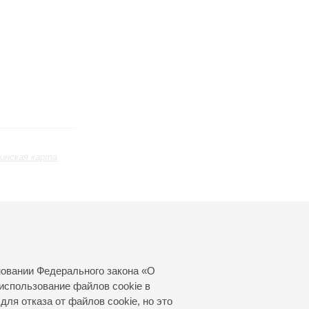
инская карта
ь
Январь
Февраль
Март
24
25
26
27
28
29
30
31
новании Федерального закона «О
использование файлов cookie в
для отказа от файлов cookie, но это