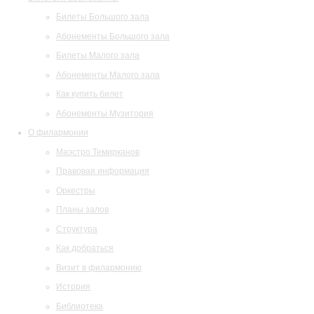
Билеты Большого зала
Абонементы Большого зала
Билеты Малого зала
Абонементы Малого зала
Как купить билет
Абонементы Музитория
О филармонии
Маэстро Темирканов
Правовая информация
Оркестры
Планы залов
Структура
Как добраться
Визит в филармонию
История
Библиотека