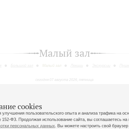
Малый зал
я
Большой зал
Малый зал
Лекции
Экскурсии
Пушк
сегодня 07 августа 2026, пятница
Июль
Август
Сентябрь
Октябрь
Ноябрь
Декабр
9
10
11
12
13
14
15
16
17
18
19
20
21
22
23
ание cookies
я улучшения пользовательского опыта и анализа трафика на ос
 152-ФЗ. Продолжая использование сайта, вы соглашаетесь на 
ботки персональных данных
. Вы можете настроить свой браузер 