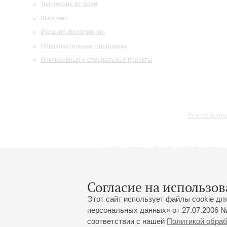
Творческие встречи
Выставки
Издания филармонии
Образовательные программы
Инклюзивные и специальные проекты
Все событи
2019/20
2020/21
2021/22
2022/23
2023/24
2024/25
2025/26
2026/27
Апрель
Май
Июнь
1
2
3
4
5
6
7
8
Согласие на использов
Этот сайт использует файлы cookie дл
персональных данных» от 27.07.2006 №
соответствии с нашей
Политикой обра