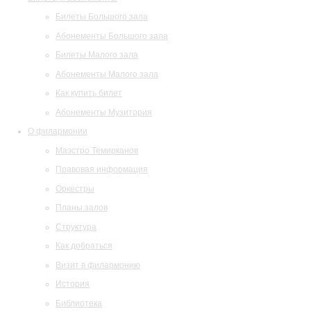
Билеты Большого зала
Абонементы Большого зала
Билеты Малого зала
Абонементы Малого зала
Как купить билет
Абонементы Музитория
О филармонии
Маэстро Темирканов
Правовая информация
Оркестры
Планы залов
Структура
Как добраться
Визит в филармонию
История
Библиотека