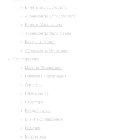
Билеты Большого зала
Абонементы Большого зала
Билеты Малого зала
Абонементы Малого зала
Как купить билет
Абонементы Музитория
О филармонии
Маэстро Темирканов
Правовая информация
Оркестры
Планы залов
Структура
Как добраться
Визит в филармонию
История
Библиотека