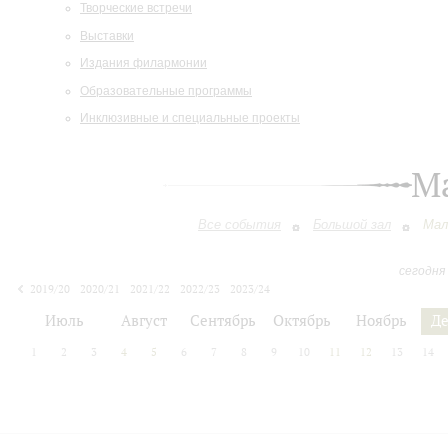
Творческие встречи
Выставки
Издания филармонии
Образовательные программы
Инклюзивные и специальные проекты
М
Все события
Большой зал
Мал
сегодня
2019/20
2020/21
2021/22
2022/23
2023/24
2024/25
2025/26
2026/27
Июль
Август
Сентябрь
Октябрь
Ноябрь
Д
1
2
3
4
5
6
7
8
9
10
11
12
13
14