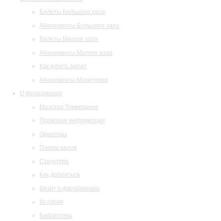
Билеты Большого зала
Абонементы Большого зала
Билеты Малого зала
Абонементы Малого зала
Как купить билет
Абонементы Музитория
О филармонии
Маэстро Темирканов
Правовая информация
Оркестры
Планы залов
Структура
Как добраться
Визит в филармонию
История
Библиотека