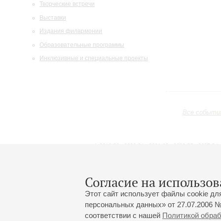
Творческие встречи
Выставки
Издания филармонии
Образовательные программы
Инклюзивные и специальные проекты
Все событи
2019/20
2020/21
2021/22
2022/23
2023/24
2024/25
2025/26
2026/27
Февраль
Март
Апрель
1
2
3
4
5
6
7
8
Согласие на использов
Этот сайт использует файлы cookie дл
персональных данных» от 27.07.2006 №
соответствии с нашей
Политикой обра