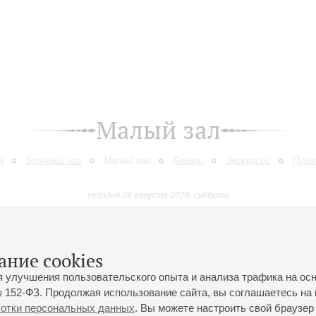
Малый зал
я
Большой зал
Малый зал
Лекции
Экскурсии
Пушк
сегодня 08 августа 2026, суббота
Май
Июнь
Июль
Август
Сентябрь
Октябр
9
10
11
12
13
14
15
16
17
18
19
20
21
22
23
ание cookies
я улучшения пользовательского опыта и анализа трафика на ос
 152-ФЗ. Продолжая использование сайта, вы соглашаетесь на 
ботки персональных данных
. Вы можете настроить свой браузер 