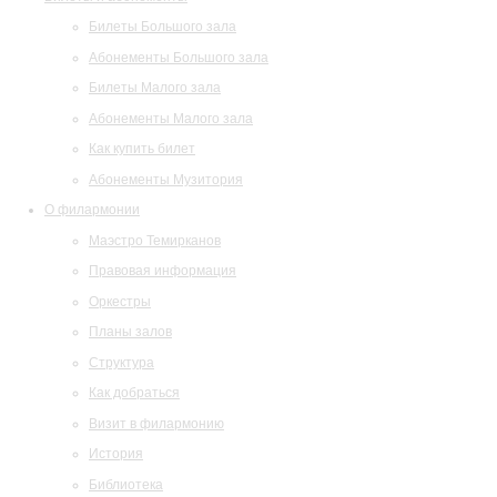
Билеты Большого зала
Абонементы Большого зала
Билеты Малого зала
Абонементы Малого зала
Как купить билет
Абонементы Музитория
О филармонии
Маэстро Темирканов
Правовая информация
Оркестры
Планы залов
Структура
Как добраться
Визит в филармонию
История
Библиотека