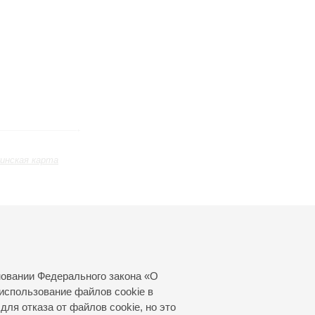
инская карта
ь
Ноябрь
Декабрь
Январь
24
25
26
27
28
29
30
31
новании Федерального закона «О
использование файлов cookie в
для отказа от файлов cookie, но это