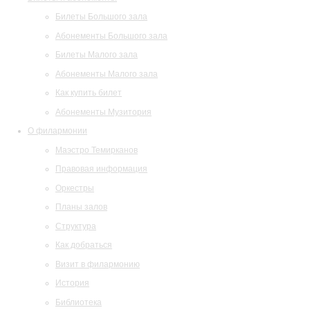
Билеты Большого зала
Абонементы Большого зала
Билеты Малого зала
Абонементы Малого зала
Как купить билет
Абонементы Музитория
О филармонии
Маэстро Темирканов
Правовая информация
Оркестры
Планы залов
Структура
Как добраться
Визит в филармонию
История
Библиотека