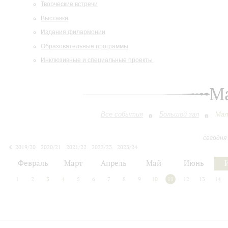
Творческие встречи
Выставки
Издания филармонии
Образовательные программы
Инклюзивные и специальные проекты
М
Все события
Большой зал
Мал
сегодня
2019/20
2020/21
2021/22
2022/23
2023/24
2024/25
2025/26
2026/27
Февраль
Март
Апрель
Май
Июнь
1
2
3
4
5
6
7
8
9
10
11
12
13
14