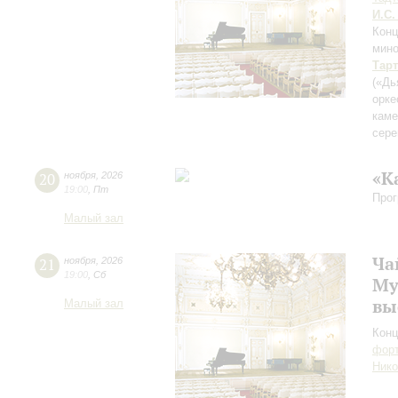
И.С.
Конц
мин
Тар
(«Дь
орке
каме
сере
«К
20
ноября
,
2026
19:00
,
Пт
Прог
Малый зал
Ча
21
ноября
,
2026
19:00
,
Сб
Му
вы
Малый зал
Конц
форт
Нико