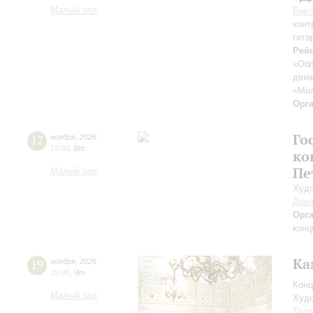
Малый зал
Викт
конт
гита
Рейн
«Об
дви
«Ми
Орг
Го
17
ноября
,
2026
19:00
,
Вт
ко
Пе
Малый зал
Худо
Дмит
Орг
конц
Ка
19
ноября
,
2026
19:00
,
Чт
Конц
Малый зал
Худо
Тадт