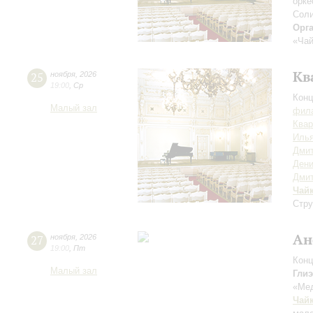
орке
Соли
Орг
«Чай
Кв
25
ноября
,
2026
19:00
,
Ср
Конц
Малый зал
фила
Квар
Илья
Дмит
Дени
Дми
Чай
Стру
Ан
27
ноября
,
2026
19:00
,
Пт
Конц
Малый зал
Гли
«Ме
Чай