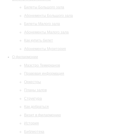
Билеты Большого зала
Абонементы Большого зала
Билеты Малого зала
Абонементы Малого зала
Как купить билет
Абонементы Музитория
О филармонии
Маэстро Темирканов
Правовая информация
Оркестры
Планы залов
Структура
Как добраться
Визит в филармонию
История
Библиотека