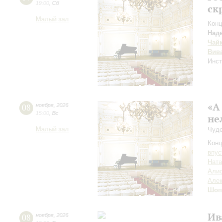
19:00
,
Сб
ск
Малый зал
Конц
Над
Чай
Вив
Инс
«А
08
ноября
,
2026
15:00
,
Вс
не
Малый зал
Чуде
Конц
впус
Ната
Алис
Алек
Шоп
Ив
08
ноября
,
2026