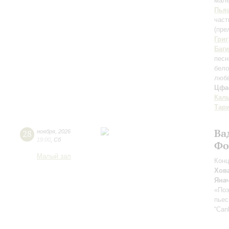
мале
Пья
част
(пре
Григ
Баг
песн
бело
любв
Цфа
Кал
Тар
Ва
28
ноября
,
2026
19:00
,
Сб
Фо
Малый зал
Конц
Хов
Яна
«По
пьес
“Can