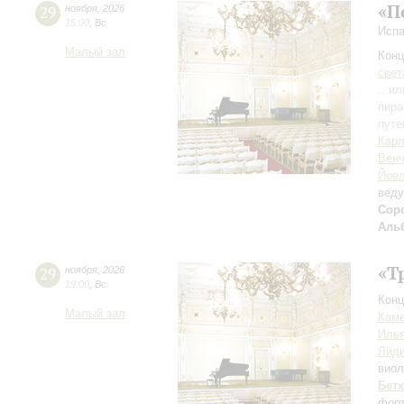
«П
29
ноября
,
2026
15:00
,
Вс
Испа
Малый зал
Конц
свет
...и
пира
путе
Карл
Венч
Йоел
вед
Сор
Аль
«Т
29
ноября
,
2026
19:00
,
Вс
Конц
Малый зал
Каме
Иль
Лиди
вио
Бет
форт