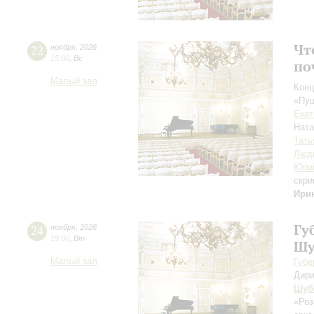
Чт
22
ноября
,
2026
15:00
,
Вс
по
Малый зал
Конц
«Пуш
Екат
Нат
Тать
Люд
Юри
скри
Ири
Гу
24
ноября
,
2026
19:00
,
Вт
Шу
Малый зал
Губе
Дири
Шуб
«Ро