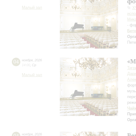
фо
Малый зал
X
испо
Мик
- фо
Бет
Орг
Пете
«М
04
ноября
,
2026
14:00
,
Ср
Тигр
Дари
Малый зал
Алек
фор
музы
перк
режи
Чай
При
Орг
Ве
04
ноября
,
2026