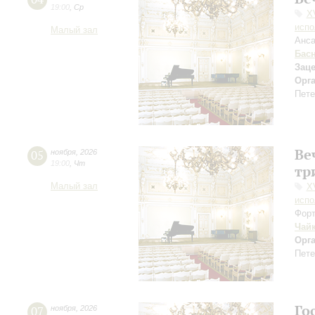
19:00
,
Ср
X
испо
Малый зал
Анса
Бас
Зац
Орг
Пете
Ве
05
ноября
,
2026
19:00
,
Чт
тр
Малый зал
X
испо
Форт
Чай
Орг
Пете
Го
07
ноября
,
2026