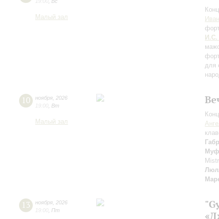
19:00
,
Вс
Конц
Малый зал
Иван
фор
И.С.
маж
фор
для 
наро
Ве
10
ноября
,
2026
19:00
,
Вт
Конц
Малый зал
Анге
клав
Габ
Муф
Mist
Люл
Мар
"G
13
ноября
,
2026
19:00
,
Пт
«Д