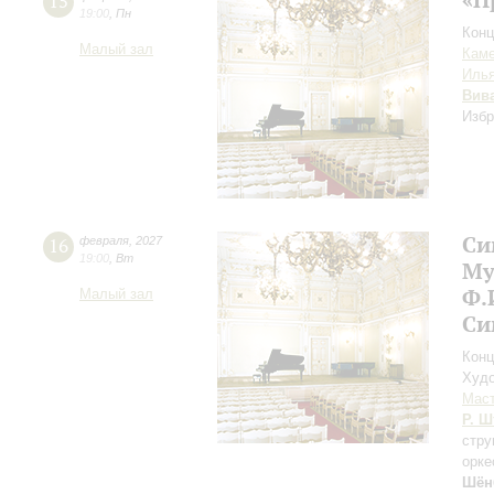
15
19:00
,
Пн
Конц
Малый зал
Каме
Иль
Вив
Избр
Си
16
февраля
,
2027
19:00
,
Вт
Му
Ф.
Малый зал
Си
Конц
Худо
Мас
Р. Ш
стру
орке
Шён