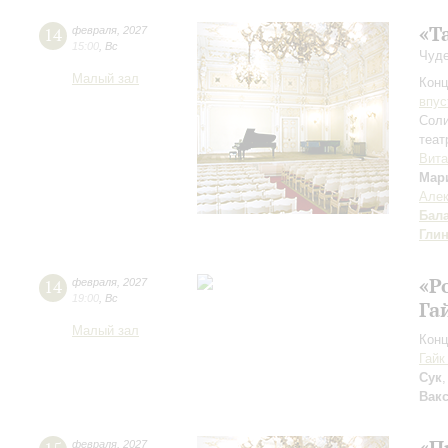
«Т
14
февраля
,
2027
15:00
,
Вс
Чуде
Малый зал
Конц
впус
Соли
теат
Вита
Мар
Алек
Бал
Гли
«Р
14
февраля
,
2027
19:00
,
Вс
Га
Малый зал
Конц
Гайк
Сук
Вак
«П
февраля
,
2027