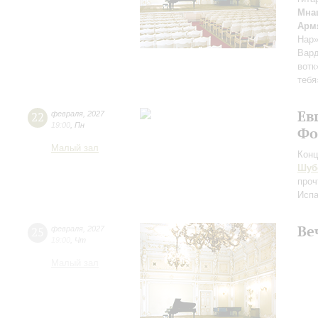
Мна
Арм
Нар»
Вард
вотк
тебя
Ев
22
февраля
,
2027
19:00
,
Пн
Фо
Малый зал
Конц
Шуб
проч
Испа
Ве
25
февраля
,
2027
19:00
,
Чт
Малый зал