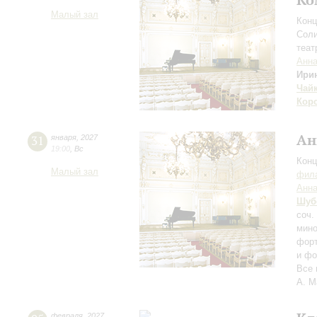
Малый зал
Конц
Соли
теат
Анна
Ири
Чай
Кор
Ан
31
января
,
2027
19:00
,
Вс
Конц
Малый зал
фила
Анна
Шуб
соч.
мино
форт
и фо
Все 
А. М
февраля
,
2027