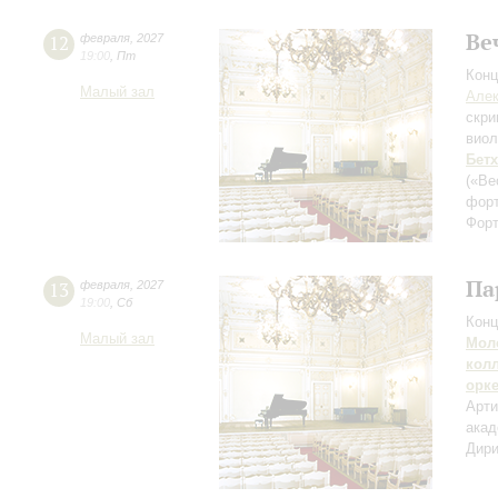
Ве
12
февраля
,
2027
19:00
,
Пт
Конц
Малый зал
Алек
скри
вио
Бет
(«Ве
фор
Форт
Па
13
февраля
,
2027
19:00
,
Сб
Конц
Малый зал
Мол
кол
орк
Арти
акад
Дири