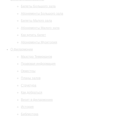
Билеты Большого зала
Абонементы Большого зала
Билеты Малого зала
Абонементы Малого зала
Как купить билет
Абонементы Музитория
О филармонии
Маэстро Темирканов
Правовая информация
Оркестры
Планы залов
Структура
Как добраться
Визит в филармонию
История
Библиотека