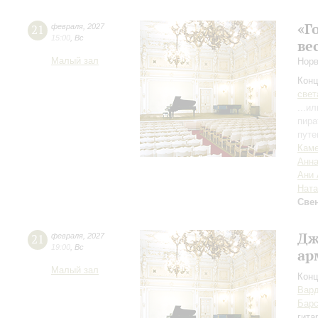
«Г
21
февраля
,
2027
15:00
,
Вс
ве
Малый зал
Норв
Конц
свет
...и
пира
путе
Каме
Анн
Ани 
Ната
Све
Дж
21
февраля
,
2027
19:00
,
Вс
ар
Малый зал
Конц
Вар
Барс
гита