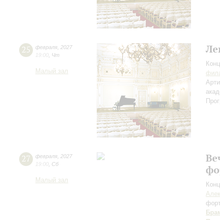
Ле
25
февраля
,
2027
19:00
,
Чт
Конц
Малый зал
фила
Арти
акад
Прог
Ве
27
февраля
,
2027
19:00
,
Сб
фо
Малый зал
Конц
Алек
фор
Бра