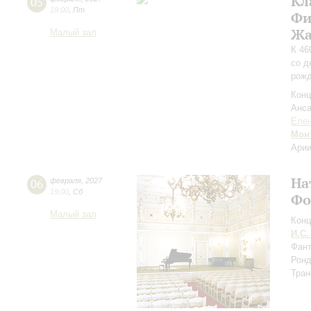
Кл
05
19:00
,
Пт
Фи
Жа
Малый зал
К 46
со д
рожд
Конц
Анса
Елен
Мон
Арии
На
06
февраля
,
2027
19:00
,
Сб
Фо
Малый зал
Конц
И.С.
Фант
Ронд
Тран