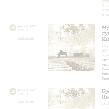
Пул
Стр
фор
форт
Му
28
февраля
,
2027
15:00
,
Вс
ду
Ин
Малый зал
Конц
«Хол
орке
Анса
Ана
Вал
Ник
Ири
Бр
28
февраля
,
2027
19:00
,
Вс
Пь
Малый зал
Конц
форт