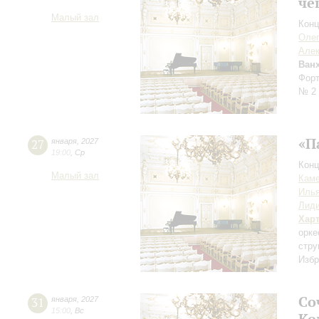
че
Малый зал
Конц
Оле
Алек
Ван
Форт
№ 2
«П
27
января
,
2027
19:00
,
Ср
Конц
Малый зал
Каме
Иль
Лиди
Хар
орке
стру
Избр
Со
31
января
,
2027
15:00
,
Вс
Ко