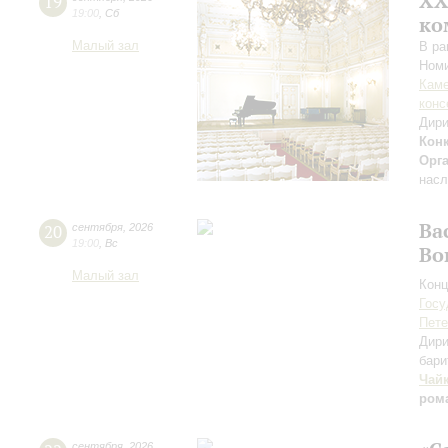
XХ
19
19:00
,
Сб
ко
Малый зал
В ра
Номи
Каме
конс
Дири
Кон
Орг
насл
Ва
20
сентября
,
2026
19:00
,
Вс
Во
Малый зал
Конц
Госу
Пете
Дири
бари
Чай
ром
сентября
,
2026