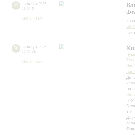
Вл
29
сентября
,
2026
19:00
,
Вт
Фо
Малый зал
Конц
Шуб
нокт
Хи
30
сентября
,
2026
19:00
,
Ср
Пушк
Тать
Малый зал
Йоел
Ваг
Ди К
«Ка
танг
Шос
"Por
Сте
love
Джу
солн
Фон
amor