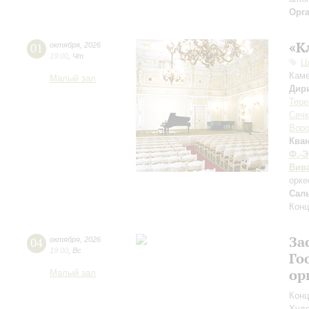
Орг
«К
01
октября
,
2026
19:00
,
Чт
Ц
Каме
Малый зал
Дир
Тере
Сечк
Воро
Ква
Ф.-Э
Вив
орке
Сал
Конц
За
04
октября
,
2026
19:00
,
Вс
Го
ор
Малый зал
Конц
Худо