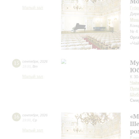
Мо
Малый зал
Губе
Дири
Моц
Конц
№ 4
Орг
«Чай
Му
15
сентября
,
2026
19:00
,
Вт
Юб
Малый зал
К 30
Чай
Пул
Шуб
Сми
«М
16
сентября
,
2026
19:00
,
Ср
Ше
ро
Малый зал
Елиз