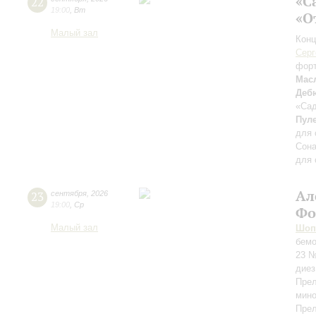
«С
22
19:00
,
Вт
«О
Малый зал
Конц
Серг
фор
Мас
Деб
«Сад
Пул
для 
Сона
для 
Ал
23
сентября
,
2026
19:00
,
Ср
Фо
Малый зал
Шоп
бемо
23 №
диез
Прел
мино
Прел