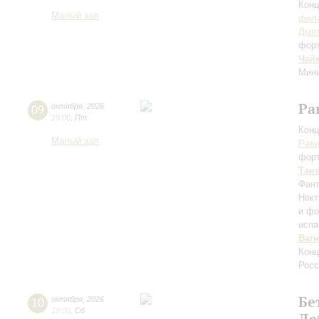
Конц
Малый зал
фила
Дми
фор
Чай
Мини
Ра
09
октября
,
2026
19:00
,
Пт
Конц
Малый зал
Рав
фор
Тан
Фант
Нокт
и фо
испа
Ваг
Конц
Росс
Бе
10
октября
,
2026
19:00
,
Сб
Де