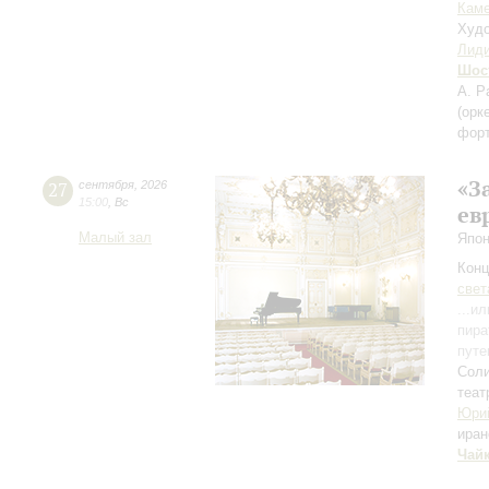
Каме
Худо
Лиди
Шос
А. Р
(орк
фор
«З
27
сентября
,
2026
15:00
,
Вс
ев
Малый зал
Япон
Конц
свет
...и
пира
путе
Соли
теат
Юри
иран
Чай