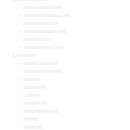
Билеты Большого зала
Абонементы Большого зала
Билеты Малого зала
Абонементы Малого зала
Как купить билет
Абонементы Музитория
О филармонии
Маэстро Темирканов
Правовая информация
Оркестры
Планы залов
Структура
Как добраться
Визит в филармонию
История
Библиотека