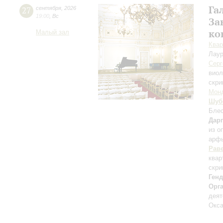
Га
27
сентября
,
2026
19:00
,
Вс
За
ко
Малый зал
Квар
Лаур
Серг
вио
скри
Мон
Шуб
Блес
Дар
из о
арф
Рав
квар
скри
Ген
Орг
деят
Окса