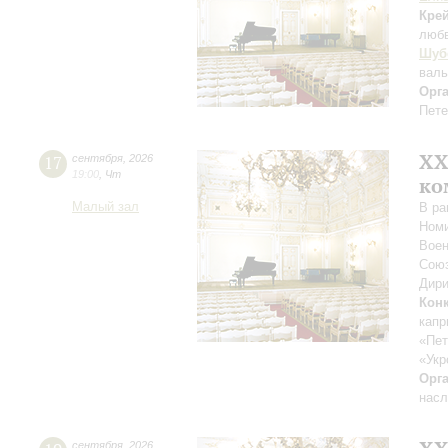
Кре
люб
Шуб
вал
Орг
Пете
XХ
17
сентября
,
2026
19:00
,
Чт
ко
Малый зал
В ра
Номи
Воен
Союз
Дири
Кон
капр
«Пет
«Укр
Орг
насл
сентября
,
2026