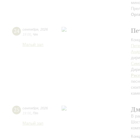
мино
Прел
Орг
Пе
24
сентября
,
2026
19:00
,
Чт
Конц
Малый зал
Пете
Андр
дири
Симф
Дири
Рес
песн
сюит
каме
Дм
25
сентября
,
2026
19:00
,
Пт
В ра
Шост
Малый зал
комп
Конц