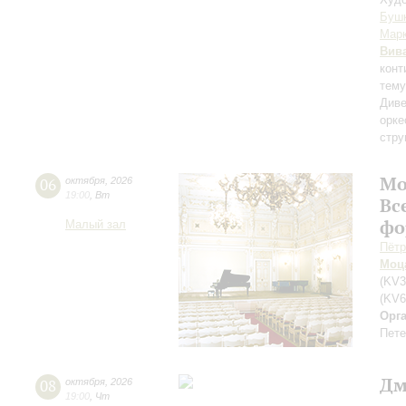
Буш
Мар
Вив
конт
тему
Диве
орке
стру
Мо
06
октября
,
2026
19:00
,
Вт
Вс
фо
Малый зал
Пётр
Моц
(KV3
(KV6
Орг
Пете
Дм
08
октября
,
2026
19:00
,
Чт