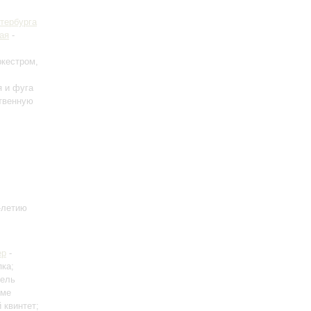
тербурга
ая
-
ркестром,
я и фуга
ственную
-летию
ер
-
пка;
чель
рме
 квинтет;