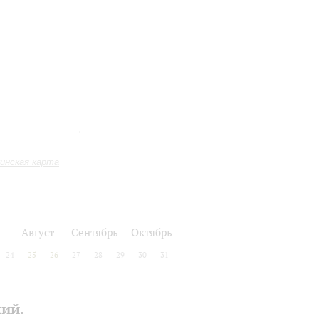
инская карта
Август
Сентябрь
Октябрь
24
25
26
27
28
29
30
31
ий.