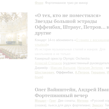
Форе
: Фортепианное трио ре минор
«О тех, кто не поместился»
Звезды большой эстрады
Оффенбах, Штраус, Петров… 
другие
Концерт 14-го абонемента «
О гениях с восхищени
улыбкой
»
Из истории музыкальных стилей и жанров. Для
школьников и не только
Камерный оркестр Olympic Orchestra
Алексей Степанов
(художественный руководител
Дирижёр -
Максим Вальков
;
Наталия Энтелис
- в
Шостакович
,
Оффенбах
,
А.Петров
,
Гершвин
,
И
(сын)
Олег Вайнштейн, Андрей Ива
Фортепианный вечер
Моцарт
-
Григ
: Две сонаты;
Метнер
: «Русский х
(сказка), пьеса для двух фортепиано;
Энеску
: Те