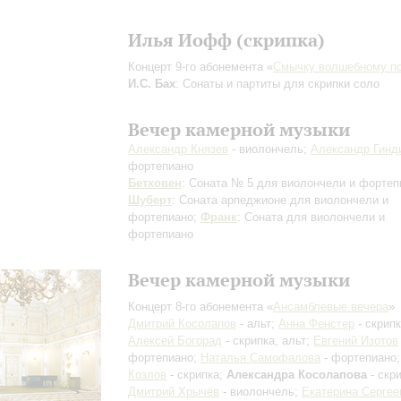
Илья Иофф (скрипка)
Концерт 9-го абонемента «
Смычку волшебному п
И.С. Бах
: Сонаты и партиты для скрипки соло
Вечер камерной музыки
Александр Князев
- виолончель;
Александр Гинд
фортепиано
Бетховен
: Соната № 5 для виолончели и фортеп
Шуберт
: Соната арпеджионе для виолончели и
фортепиано;
Франк
: Соната для виолончели и
фортепиано
Вечер камерной музыки
Концерт 8-го абонемента «
Ансамблевые вечера
»
Дмитрий Косолапов
- альт;
Анна Фенстер
- скрипк
Алексей Богорад
- скрипка, альт;
Евгений Изотов
фортепиано;
Наталья Самофалова
- фортепиано
Козлов
- скрипка;
Александра Косолапова
- скри
Дмитрий Хрычёв
- виолончель;
Екатерина Серге