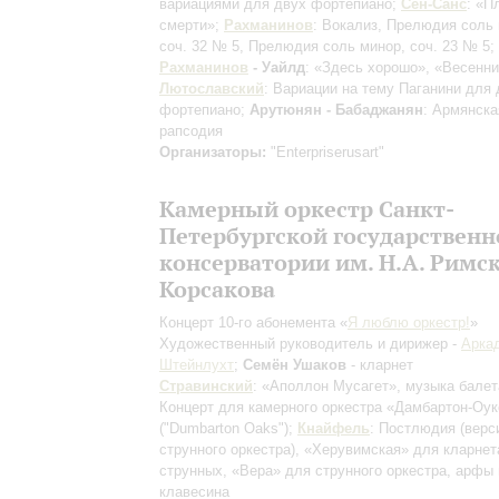
вариациями для двух фортепиано;
Сен-Санс
: «П
смерти»;
Рахманинов
: Вокализ, Прелюдия соль
соч. 32 № 5, Прелюдия соль минор, соч. 23 № 5;
Рахманинов
- Уайлд
: «Здесь хорошо», «Весенни
Лютославский
: Вариации на тему Паганини для 
фортепиано;
Арутюнян - Бабаджанян
: Армянска
рапсодия
Организаторы:
"Enterpriserusart"
Камерный оркестр Санкт-
Петербургской государственн
консерватории им. Н.А. Римск
Корсакова
Концерт 10-го абонемента «
Я люблю оркестр!
»
Художественный руководитель и дирижер -
Арка
Штейнлухт
;
Семён Ушаков
- кларнет
Стравинский
: «Аполлон Мусагет», музыка балет
Концерт для камерного оркестра «Дамбартон-Оук
("Dumbarton Oaks");
Кнайфель
: Постлюдия
(верс
струнного оркестра)
, «Херувимская» для кларнет
струнных, «Вера» для струнного оркестра, арфы 
клавесина