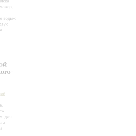
ляска
 мажор,
е воды»;
двух
я
ой
ого-
дий
а,
с»
ия для
а и
и