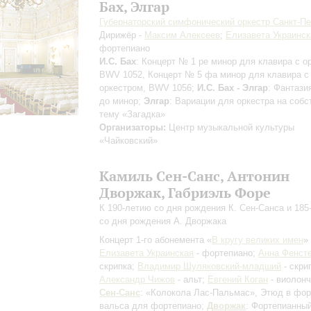
Бах, Элгар
Губернаторский симфонический оркестр Санкт-Пе
Дирижёр -
Максим Алексеев
;
Елизавета Украинск
фортепиано
И.С. Бах
: Концерт № 1 ре минор для клавира с о
BWV 1052, Концерт № 5 фа минор для клавира с
оркестром, BWV 1056;
И.С. Бах - Элгар
: Фантази
до минор;
Элгар
: Вариации для оркестра на соб
тему «Загадка»
Организаторы:
Центр музыкальной культуры
«Чайковский»
Камиль Сен-Санс, Антонин
Дворжак, Габриэль Форе
К 190-летию со дня рождения К. Сен-Санса и 185
со дня рождения А. Дворжака
Концерт 1-го абонемента «
В кругу великих имен
»
Елизавета Украинская
- фортепиано;
Анна Фенст
скрипка;
Владимир Шуляковский-младший
- скри
Александр Чижов
- альт;
Евгений Коган
- виолон
Сен-Санс
: «Колокола Лас-Пальмас», Этюд в фо
вальса для фортепиано;
Дворжак
: Фортепианный