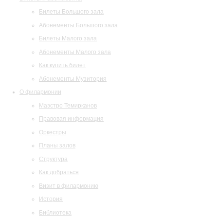
Билеты Большого зала
Абонементы Большого зала
Билеты Малого зала
Абонементы Малого зала
Как купить билет
Абонементы Музитория
О филармонии
Маэстро Темирканов
Правовая информация
Оркестры
Планы залов
Структура
Как добраться
Визит в филармонию
История
Библиотека