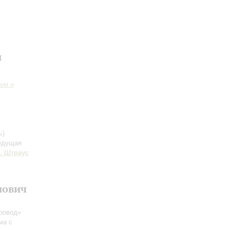
и
ем и
ь)
едущая
. Штраус
нович
оровод»
ма с