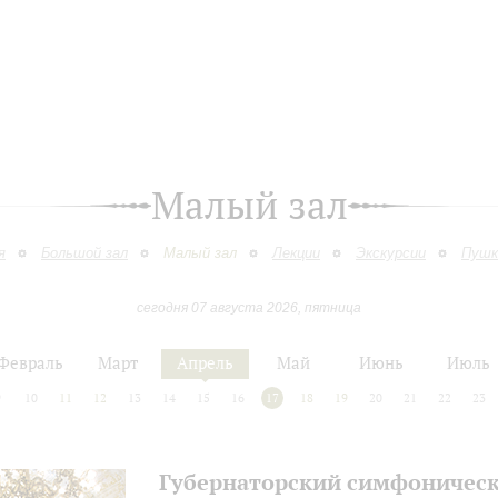
Малый зал
я
Большой зал
Малый зал
Лекции
Экскурсии
Пушк
сегодня 07 августа 2026, пятница
Февраль
Март
Апрель
Май
Июнь
Июль
9
10
11
12
13
14
15
16
17
18
19
20
21
22
23
Губернаторский симфоническ