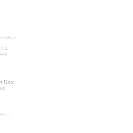
анимация
П.И.
ку к
н Бах
340-
андра