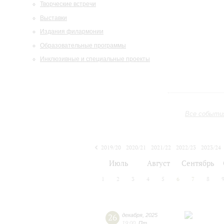
Творческие встречи
Выставки
Издания филармонии
Образовательные программы
Инклюзивные и специальные проекты
Все событи
2019/20
2020/21
2021/22
2022/23
2023/24
2024/25
2025/26
2026/27
Июль
Август
Сентябрь
1
2
3
4
5
6
7
8
26
декабря
,
2025
19:00
,
Пт