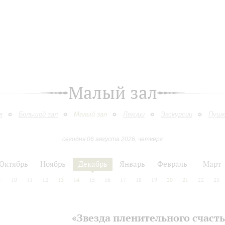
Малый зал
я
Большой зал
Малый зал
Лекции
Экскурсии
Пушк
сегодня 06 августа 2026, четверг
Октябрь
Ноябрь
Декабрь
Январь
Февраль
Март
9
10
11
12
13
14
15
16
17
18
19
20
21
22
23
«Звезда пленительного счаст