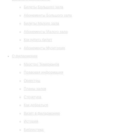
Билеты Большого зала
Абонементы Большого зала
Билеты Малого зала
Абонементы Малого зала
Как купить билет
Абонементы Музитория
О филармонии
Маэстро Темирканов
Правовая информация
Оркестры
Планы залов
Структура
Как добраться
Визит в филармонию
История
Библиотека