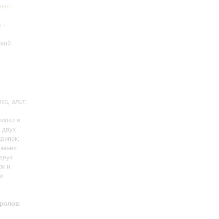
нкт-
я
-
ский
ка, альт;
рипки и
 двух
крипок;
армен»
 двух
ок и
и
ролов
: