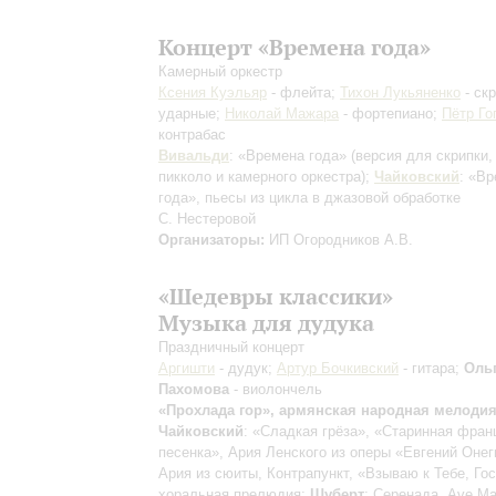
Концерт «Времена года»
Камерный оркестр
Ксения Куэльяр
- флейта;
Тихон Лукьяненко
- скр
ударные;
Николай Мажара
- фортепиано;
Пётр Го
контрабас
Вивальди
: «Времена года»
(версия для скрипки
пикколо и камерного оркестра)
;
Чайковский
: «В
года», пьесы из цикла в джазовой обработке
С. Нестеровой
Организаторы:
ИП Огородников А.В.
«Шедевры классики»
Музыка для дудука
Праздничный концерт
Аргишти
- дудук;
Артур Бочкивский
- гитара;
Оль
Пахомова
- виолончель
«Прохлада гор», армянская народная мелоди
Чайковский
: «Сладкая грёза», «Старинная фран
песенка», Ария Ленского из оперы «Евгений Оне
Ария из сюиты, Контрапункт, «Взываю к Тебе, Го
хоральная прелюдия;
Шуберт
: Серенада, Ave Ma