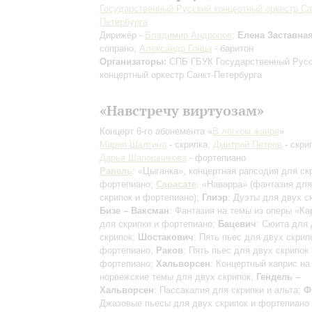
Государственный Русский концертный оркестр Са
Петербурга
Дирижёр -
Владимир Андропов
;
Елена Заставна
сопрано;
Александр Гонца
- баритон
Организаторы:
СПБ ГБУК Государственный Рус
концертный оркестр Санкт-Петербурга
«Навстречу виртуозам»
Концерт 6-го абонемента «
В лёгком жанре
»
Мария Шалгина
- скрипка;
Дмитрий Петров
- скрип
Дарья Шапошникова
- фортепиано
Равель
: «Цыганка», концертная рапсодия для ск
фортепиано;
Сарасате
: «Наварра»
(фантазия для
скрипок и фортепиано)
;
Глиэр
: Дуэты для двух с
Бизе – Ваксман
: Фантазия на темы из оперы «К
для скрипки и фортепиано;
Бацевич
: Сюита для
скрипок;
Шостакович
: Пять пьес для двух скрип
фортепиано;
Раков
: Пять пьес для двух скрипок 
фортепиано;
Хальворсен
: Концертный каприс на
норвежские темы для двух скрипок;
Гендель –
Хальворсен
: Пассакалия для скрипки и альта;
Ф
Джазовые пьесы для двух скрипок и фортепиано