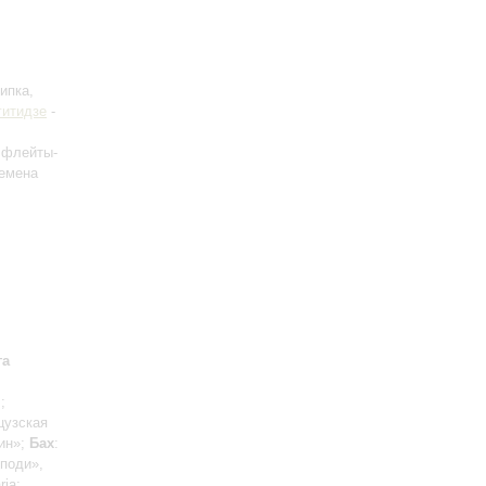
ипка,
гитидзе
-
, флейты-
ремена
га
я
;
цузская
гин»;
Бах
:
споди»,
ria;