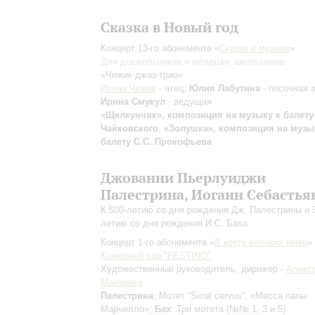
Сказка в Новый год
Концерт 13-го абонемента «
Сказки в музыке
»
Для дошкольников и младших школьников
«Чижик-джаз-трио»
Ирина Чижик
- чтец;
Юлия Лабутина
- песочная 
Ирина Смукул
- ведущая
«Щелкунчик», композиция на музыку к балету 
Чайковского
;
«Золушка», композиция на музы
балету С.С. Прокофьева
Джованни Пьерлуиджи
Палестрина, Иоганн Себастья
К 500-летию со дня рождения Дж. Палестрины и 
летию со дня рождения И.С. Баха
Концерт 1-го абонемента «
В кругу великих имен
»
Камерный хор "FESTINO"
Художественный руководитель, дирижер -
Алекс
Макарова
Палестрина
: Мотет “Sicut cervus”, «Месса папы
Марчелло»;
Бах
: Три мотета (№№ 1, 3 и 5)