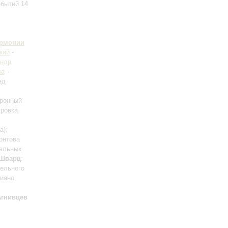
обытий 14
армонии
кий
-
ндр
ва
-
ед
оронный
тровка
а)
;
онтова
кальных
Шварц
:
ельного
иано,
Агнивцев