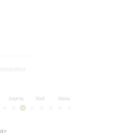
инская карта
Апрель
Май
Июнь
24
25
26
27
28
29
30
31
ья»