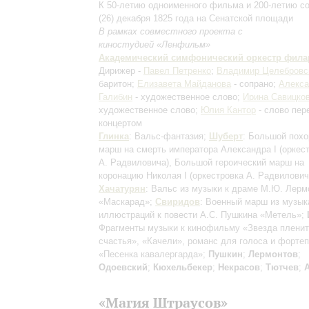
К 50-летию одноименного фильма и 200-летию с
(26) декабря 1825 года на Сенатской площади
В рамках совместного проекта с
киностудией «Ленфильм»
Академический симфонический оркестр фил
Дирижер -
Павел Петренко
;
Владимир Целебровс
баритон;
Елизавета Майданова
- сопрано;
Алекса
Галибин
- художественное слово;
Ирина Савицко
художественное слово;
Юлия Кантор
- слово пер
концертом
Глинка
: Вальс-фантазия;
Шуберт
: Большой пох
марш на смерть императора Александра I
(оркес
А. Радвиловича)
, Большой героический марш на
коронацию Николая I
(оркестровка А. Радвилович
Хачатурян
: Вальс из музыки к драме М.Ю. Лерм
«Маскарад»;
Свиридов
: Военный марш из музы
иллюстраций к повести А.С. Пушкина «Метель»;
Фрагменты музыки к кинофильму «Звезда пленит
счастья», «Качели», романс для голоса и фортеп
«Песенка кавалергарда»;
Пушкин
;
Лермонтов
;
Одоевский
;
Кюхельбекер
;
Некрасов
;
Тютчев
;
«Магия Штраусов»