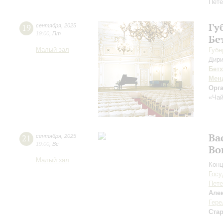
Пете
Гу
19
сентября
,
2025
19:00
,
Пт
Бе
Малый зал
Губе
Дири
Бет
Мен
Орг
«Чай
Ва
21
сентября
,
2025
19:00
,
Вс
Во
Малый зал
Конц
Госу
Пете
Але
Гере
Ста