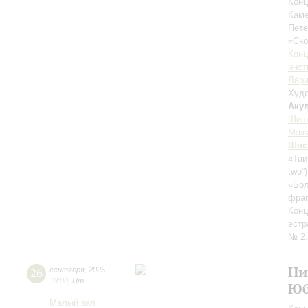
Конц
Каме
Пете
«Ск
Конц
инст
Лари
Худо
Аку
Шиш
Маж
Шос
«Таи
two”
«Бол
фраг
Конц
эстр
№ 2,
Ни
26
сентября
,
2025
19:00
,
Пт
Юб
Малый зал