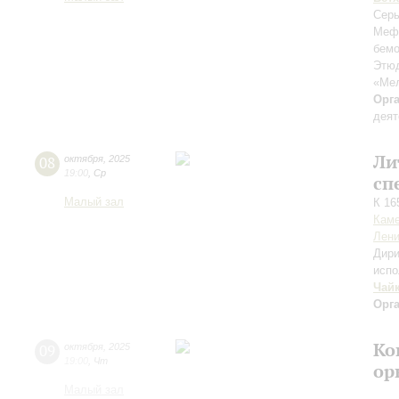
Серь
Меф
бемо
Этюд
«Ме
Орг
деят
Ли
08
октября
,
2025
19:00
,
Ср
сп
Малый зал
К 16
Каме
Лени
Дири
испо
Чай
Орг
Ко
09
октября
,
2025
19:00
,
Чт
ор
Малый зал