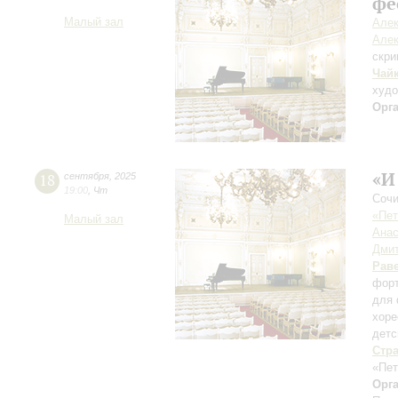
фе
Малый зал
Алек
Алек
скри
Чай
худ
Орг
«И
18
сентября
,
2025
19:00
,
Чт
Сочи
«Пет
Малый зал
Анас
Дмит
Рав
форт
для 
хоре
детс
Стр
«Пет
Орг