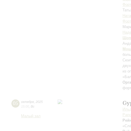
Форт
Тать
Ната
Форт
Мар
Над
Шоп
Анда
Моц
боль
Сюит
двух
из о
«Бал
Орг
форт
Gy
05
октября
,
2025
15:00
,
Вс
Ильд
Рапо
Малый зал
Рей
«Слё