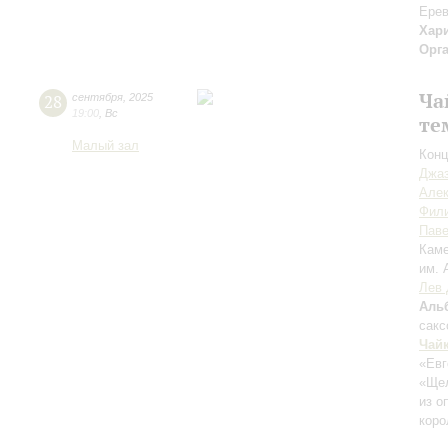
Ерев
Хар
Орг
Ча
28
сентября
,
2025
19:00
,
Вс
те
Малый зал
Конц
Джаз
Але
Фил
Пав
Каме
им. 
Лев 
Аль
сак
Чай
«Евг
«Ще
из о
коро