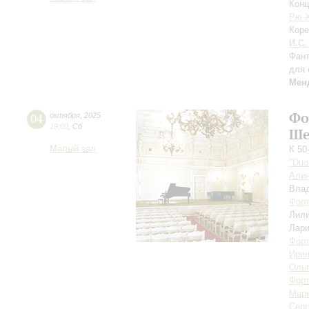
Конц
Рю 
Коре
И.С.
Фант
для 
Мен
Фо
04
октября
,
2025
19:00
,
Сб
Ше
Малый зал
К 50
"Duo
Али
Вла
Форт
Лил
Лари
Форт
Ирин
Ольг
Форт
Мари
Серг