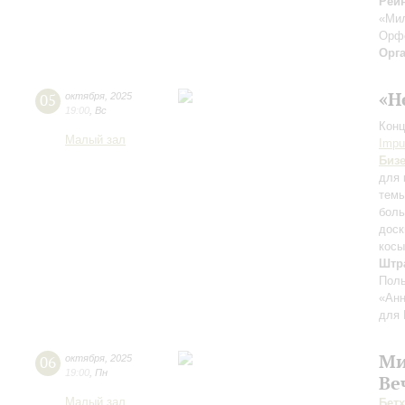
Рейн
«Ми
Орф
Орг
«Н
05
октября
,
2025
19:00
,
Вс
Конц
Малый зал
Impu
Биз
для 
темы
боль
доск
косы
Штр
Поль
«Анн
для 
Ми
06
октября
,
2025
19:00
,
Пн
Ве
Малый зал
Бет