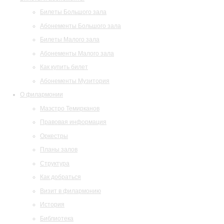
Билеты Большого зала
Абонементы Большого зала
Билеты Малого зала
Абонементы Малого зала
Как купить билет
Абонементы Музитория
О филармонии
Маэстро Темирканов
Правовая информация
Оркестры
Планы залов
Структура
Как добраться
Визит в филармонию
История
Библиотека