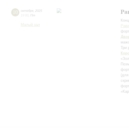
Ра
10
октября
,
2025
19:00
,
Пт
Конц
Малый зал
Рав
фор
Дво
маж
Три 
Кор
«Зол
Поэм
форт
(для
скри
фор
«Ка