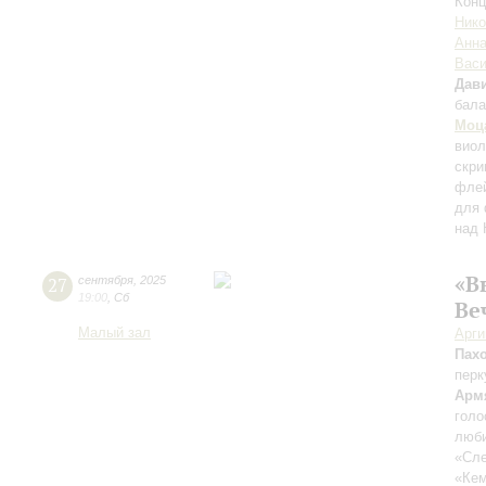
Конц
Нико
Анна
Вас
Дави
бала
Моц
вио
скри
флей
для 
над 
«В
27
сентября
,
2025
19:00
,
Сб
Ве
Малый зал
Арг
Пах
перк
Арм
голо
люби
«Сле
«Ке