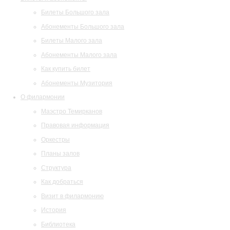
Билеты Большого зала
Абонементы Большого зала
Билеты Малого зала
Абонементы Малого зала
Как купить билет
Абонементы Музитория
О филармонии
Маэстро Темирканов
Правовая информация
Оркестры
Планы залов
Структура
Как добраться
Визит в филармонию
История
Библиотека