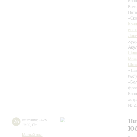
Конц
Каме
Пете
«Ск
Конц
инст
Лари
Худо
Аку
Шиш
Маж
Шос
«Таи
two”
«Бол
фраг
Конц
эстр
№ 2,
Ни
26
сентября
,
2025
19:00
,
Пт
Юб
Малый зал