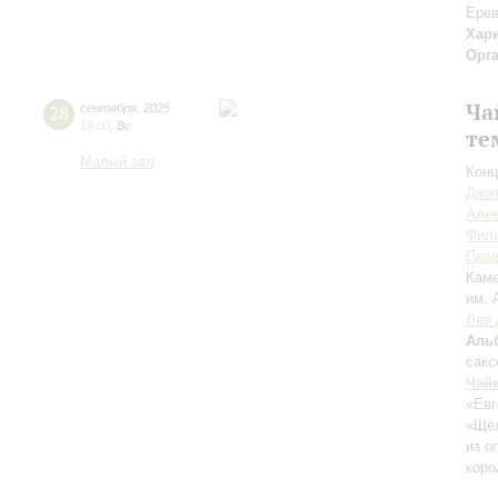
Ерев
Хар
Орг
Ча
28
сентября
,
2025
19:00
,
Вс
те
Малый зал
Конц
Джаз
Але
Фил
Пав
Каме
им. 
Лев 
Аль
сак
Чай
«Евг
«Ще
из о
коро