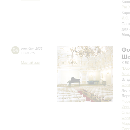
Конц
Рю 
Коре
И.С.
Фант
для 
Мен
Фо
04
октября
,
2025
19:00
,
Сб
Ше
Малый зал
К 50
"Duo
Али
Вла
Форт
Лил
Лари
Форт
Ирин
Ольг
Форт
Мари
Серг