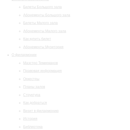
Билеты Большого зала
Абонементы Большого зала
Билеты Малого зала
Абонементы Малого зала
Как купить билет
Абонементы Музитория
О филармонии
Маэстро Темирканов
Правовая информация
Оркестры
Планы залов
Структура
Как добраться
Визит в филармонию
История
Библиотека