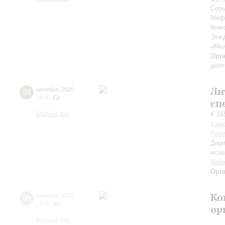
Серь
Меф
бемо
Этюд
«Ме
Орг
деят
Ли
08
октября
,
2025
19:00
,
Ср
сп
Малый зал
К 16
Каме
Лени
Дири
испо
Чай
Орг
Ко
09
октября
,
2025
19:00
,
Чт
ор
Малый зал