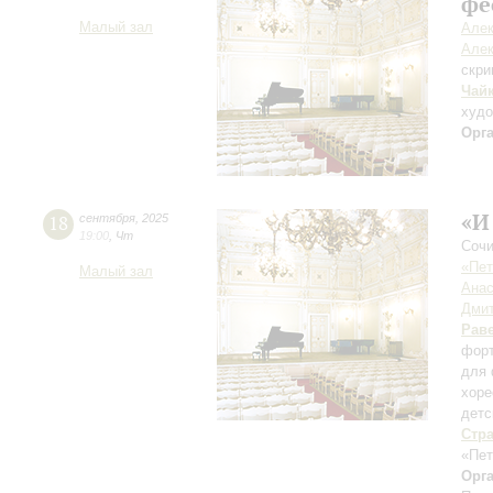
фе
Малый зал
Алек
Алек
скри
Чай
худ
Орг
«И
18
сентября
,
2025
19:00
,
Чт
Сочи
«Пет
Малый зал
Анас
Дмит
Рав
форт
для 
хоре
детс
Стр
«Пет
Орг