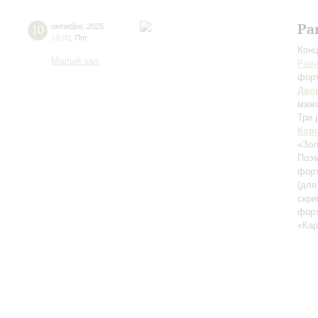
Ра
10
октября
,
2025
19:00
,
Пт
Конц
Малый зал
Рав
фор
Дво
маж
Три 
Кор
«Зол
Поэм
форт
(для
скри
фор
«Ка