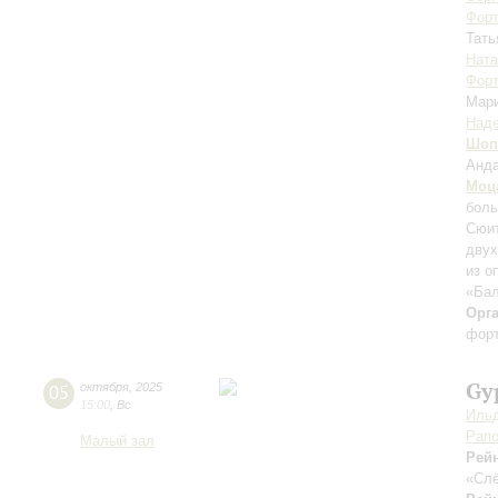
Форт
Тать
Ната
Форт
Мар
Над
Шоп
Анда
Моц
боль
Сюит
двух
из о
«Бал
Орг
форт
Gy
05
октября
,
2025
15:00
,
Вс
Ильд
Рапо
Малый зал
Рей
«Слё