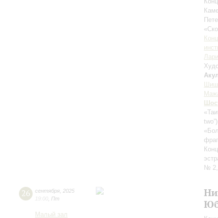
Конц
Каме
Пете
«Ск
Конц
инст
Лари
Худо
Аку
Шиш
Маж
Шос
«Таи
two”
«Бол
фраг
Конц
эстр
№ 2,
Ни
26
сентября
,
2025
19:00
,
Пт
Юб
Малый зал