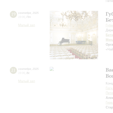
Пете
Гу
19
сентября
,
2025
19:00
,
Пт
Бе
Малый зал
Губе
Дири
Бет
Мен
Орг
«Чай
Ва
21
сентября
,
2025
19:00
,
Вс
Во
Малый зал
Конц
Госу
Пете
Але
Гере
Ста