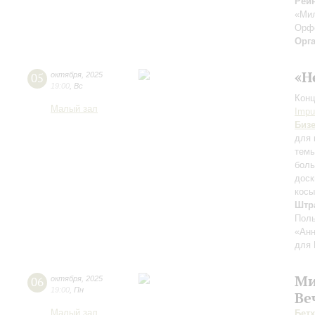
Рейн
«Ми
Орф
Орг
«Н
05
октября
,
2025
19:00
,
Вс
Конц
Малый зал
Impu
Биз
для 
темы
боль
доск
косы
Штр
Поль
«Анн
для 
Ми
06
октября
,
2025
19:00
,
Пн
Ве
Малый зал
Бет