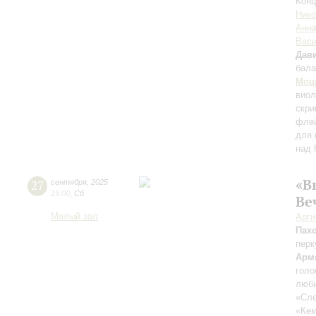
Конц
Нико
Анна
Вас
Дави
бала
Моц
вио
скри
флей
для 
над 
«В
27
сентября
,
2025
19:00
,
Сб
Ве
Малый зал
Арг
Пах
перк
Арм
голо
люби
«Сле
«Ке