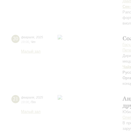
Дми
Сен
Рап
фор
виол
Со
20
февраля
,
2025
19:00
,
Чт
Госу
Пете
Малый зал
Дири
мецц
Чай
Русс
Орг
конц
Ан
21
февраля
,
2025
19:00
,
Пт
др
Малый зал
Юби
Оле
В пр
зару