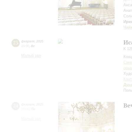
Анса
Ана
Соли
Ири
Чай
Ис
23
февраля
,
2025
19:00
,
Вс
К 12
Малый зал
Конц
Санк
орке
Худо
Кант
Дун
Поль
Ве
24
февраля
,
2025
19:00
,
Пн
Малый зал