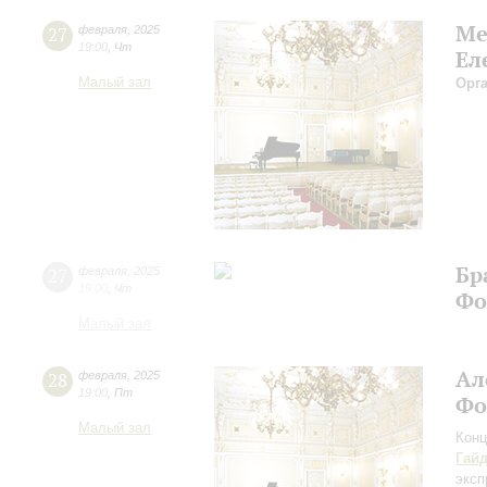
Ме
27
февраля
,
2025
19:00
,
Чт
Ел
Малый зал
Орг
Бр
27
февраля
,
2025
19:00
,
Чт
Фо
Малый зал
Ал
28
февраля
,
2025
19:00
,
Пт
Фо
Малый зал
Конц
Гай
эксп