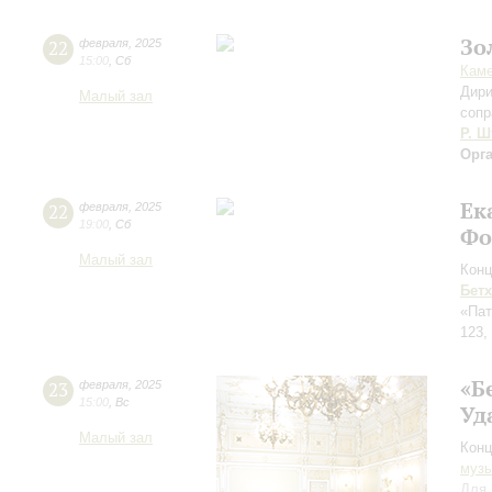
Зо
22
февраля
,
2025
15:00
,
Сб
Каме
Дири
Малый зал
сопр
Р. Ш
Орг
Ек
22
февраля
,
2025
19:00
,
Сб
Фо
Малый зал
Конц
Бет
«Пат
123,
«Б
23
февраля
,
2025
15:00
,
Вс
Уд
Малый зал
Конц
музы
Для 