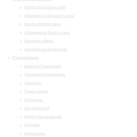
Билеты Большого зала
Абонементы Большого зала
Билеты Малого зала
Абонементы Малого зала
Как купить билет
Абонементы Музитория
О филармонии
Маэстро Темирканов
Правовая информация
Оркестры
Планы залов
Структура
Как добраться
Визит в филармонию
История
Библиотека