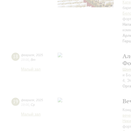
Кате
бари
Бело
фор
Нат
комм
Арл
Гер
Ал
18
февраля
,
2025
19:00
,
Вт
Фо
Малый зал
Шоп
и Бо
4, Э
Орг
Ве
19
февраля
,
2025
19:00
,
Ср
Конц
Малый зал
вече
Ник
фор