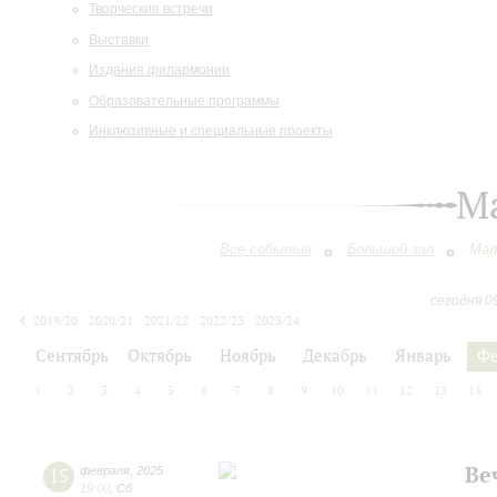
Творческие встречи
Выставки
Издания филармонии
Образовательные программы
Инклюзивные и специальные проекты
М
Все события
Большой зал
Мал
сегодня 0
2019/20
2020/21
2021/22
2022/23
2023/24
2024/25
2025/26
2026/27
Сентябрь
Октябрь
Ноябрь
Декабрь
Январь
Фе
1
2
3
4
5
6
7
8
9
10
11
12
13
14
Ве
15
февраля
,
2025
19:00
,
Сб