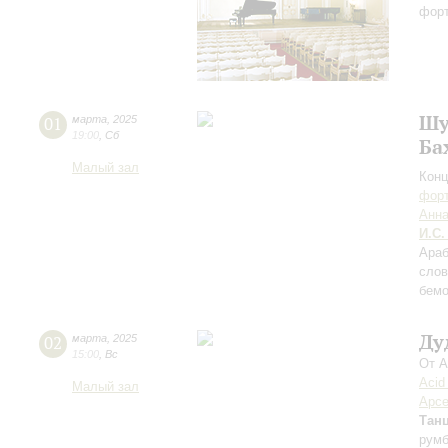
фор
Шу
01
марта
,
2025
19:00
,
Сб
Ба
Малый зал
Конц
форт
Анн
И.С.
Араб
слов
бем
Ду
02
марта
,
2025
15:00
,
Вс
От А
Acid
Малый зал
Арсе
Тан
рум