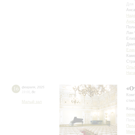
Для 
Анса
Над
Анас
Пол
Лан
Ели
Дми
Елен
Каме
Стра
Ольг
Ната
«О
16
февраля
,
2025
19:00
,
Вс
Комп
стил
Малый зал
Конц
пени
Попы
Пела
Миха