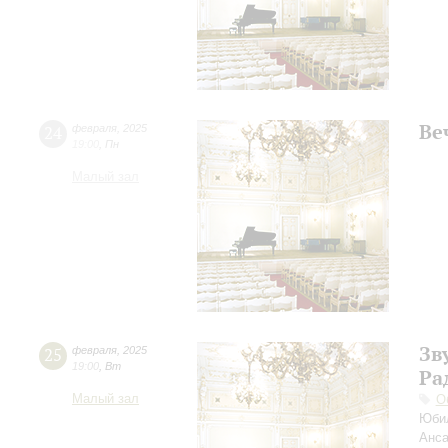
Ве
24
февраля
,
2025
19:00
,
Пн
Малый зал
Зв
25
февраля
,
2025
19:00
,
Вт
Ра
Малый зал
О
Юбил
Анса