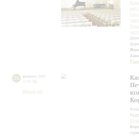
Конц
детс
Госу
сер
Конц
инст
Дири
Дири
Жал
Хам
Рад
Ка
26
февраля
,
2025
19:00
,
Ср
Пе
ко
Малый зал
Ко
Конц
Худо
Ште
Кор
скри