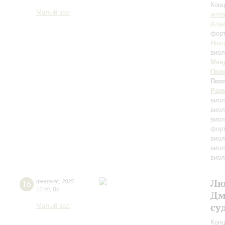
Конц
Малый зал
инте
Алек
фор
Нико
виол
Мен
Про
Поп
Рах
виол
виол
виол
форт
виол
виол
виол
Лю
16
февраля
,
2025
15:00
,
Вс
Дм
су
Малый зал
Конц