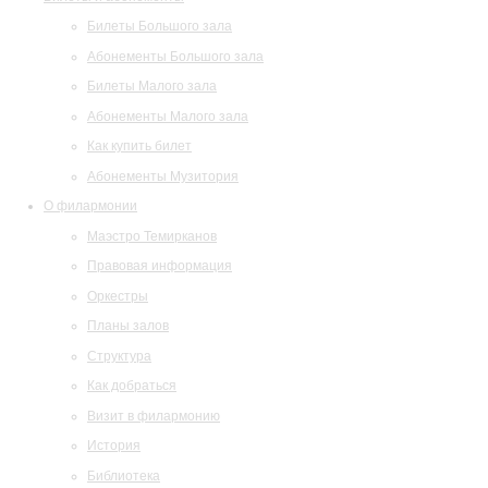
Билеты Большого зала
Абонементы Большого зала
Билеты Малого зала
Абонементы Малого зала
Как купить билет
Абонементы Музитория
О филармонии
Маэстро Темирканов
Правовая информация
Оркестры
Планы залов
Структура
Как добраться
Визит в филармонию
История
Библиотека